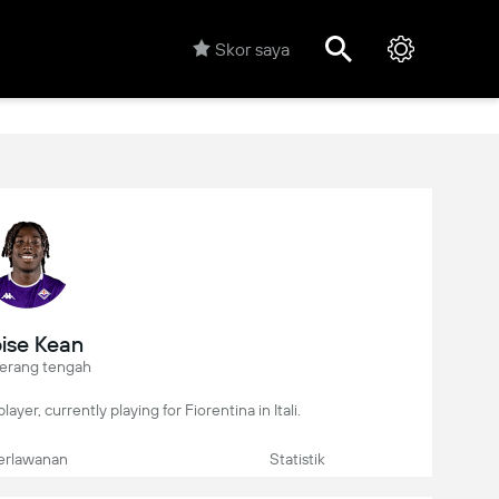
Skor saya
ise Kean
erang tengah
layer, currently playing for Fiorentina in Itali.
erlawanan
Statistik