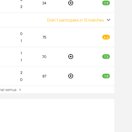
34
7.9
2
Didn't participate in 12 matches
0
75
6.6
1
1
70
7.3
1
2
87
7.8
0
at semua