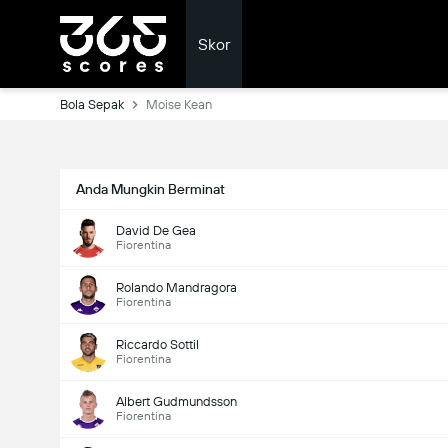
Skor
Bola Sepak
Moise Kean
Anda Mungkin Berminat
David De Gea
Fiorentina
Rolando Mandragora
Fiorentina
Riccardo Sottil
Fiorentina
Albert Gudmundsson
Fiorentina