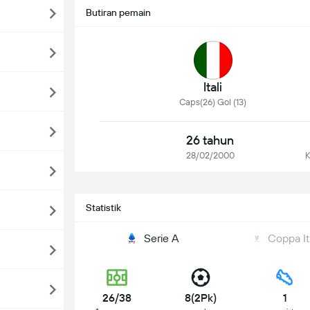
Butiran pemain
Itali
Caps(26) Gol (13)
26 tahun
28/02/2000
K
Statistik
Serie A
Coppa It
26/38
8(2Pk)
1