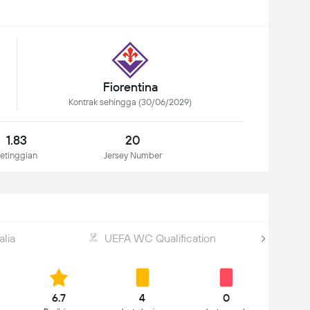
Fiorentina
Kontrak sehingga (30/06/2029)
1.83
20
etinggian
Jersey Number
alia
UEFA WC Qualification
6.7
4
0