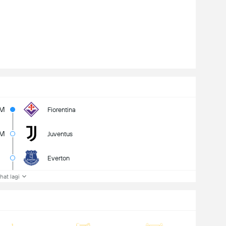
3M
Fiorentina
M
Juventus
Everton
ihat lagi