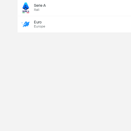
Serie A
Itali
Euro
Europe
Last Goalscorer
V
X