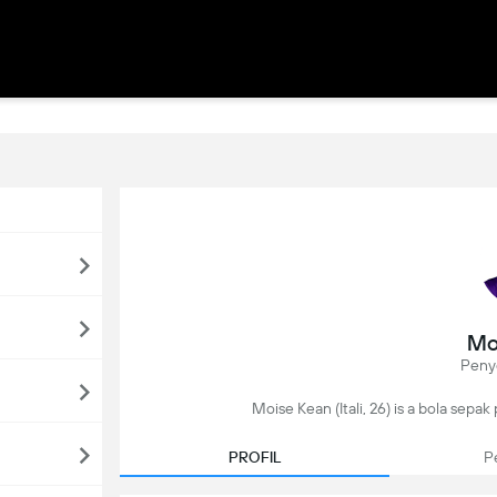
Mo
Peny
Moise Kean (Itali, 26) is a bola sepak p
PROFIL
P