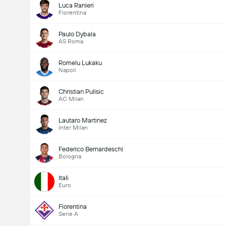
Luca Ranieri
Fiorentina
Paulo Dybala
AS Roma
Romelu Lukaku
Napoli
Christian Pulisic
AC Milan
Lautaro Martinez
Inter Milan
Federico Bernardeschi
Bologna
Itali
Euro
Fiorentina
Serie A