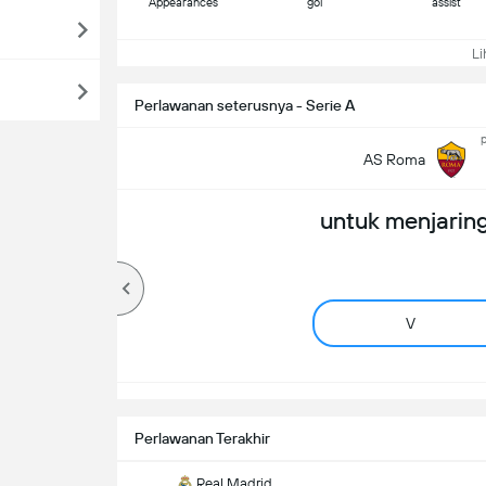
Appearances
gol
assist
Lih
Perlawanan seterusnya - Serie A
p
AS Roma
untuk menjaring
V
Perlawanan Terakhir
Real Madrid