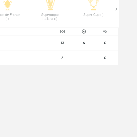
pe de France 
 Supercoppa 
 Super Cup (1) 
(1) 
Italiana (1) 
13
6
0
3
1
0