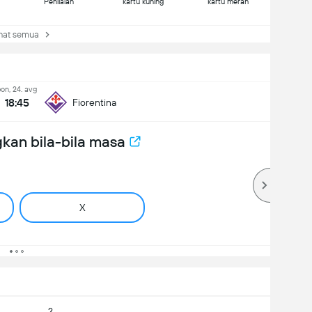
Penilaian
kartu kuning
kartu merah
at semua
on, 24. avg
18:45
Fiorentina
kan bila-bila masa
X
2