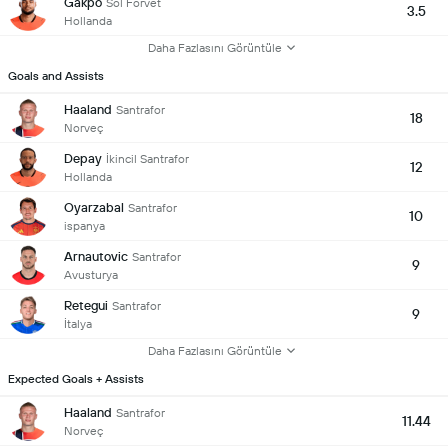
Gakpo
Sol Forvet
3.5
Hollanda
Daha Fazlasını Görüntüle
Goals and Assists
Haaland
Santrafor
18
Norveç
Depay
İkincil Santrafor
12
Hollanda
Oyarzabal
Santrafor
10
ispanya
Arnautovic
Santrafor
9
Avusturya
Retegui
Santrafor
9
İtalya
Daha Fazlasını Görüntüle
Expected Goals + Assists
Haaland
Santrafor
11.44
Norveç