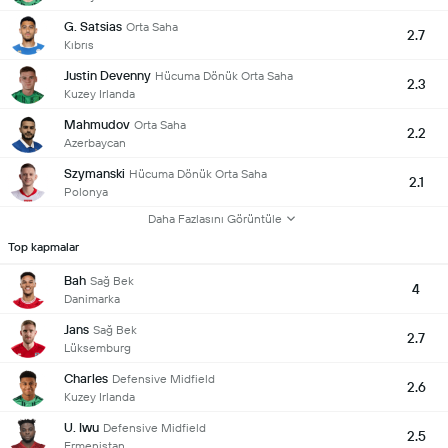
G. Satsias
Orta Saha
2.7
Kıbrıs
Justin Devenny
Hücuma Dönük Orta Saha
2.3
Kuzey Irlanda
Mahmudov
Orta Saha
2.2
Azerbaycan
Szymanski
Hücuma Dönük Orta Saha
2.1
Polonya
Daha Fazlasını Görüntüle
Top kapmalar
Bah
Sağ Bek
4
Danimarka
Jans
Sağ Bek
2.7
Lüksemburg
Charles
Defensive Midfield
2.6
Kuzey Irlanda
U. Iwu
Defensive Midfield
2.5
Ermenistan