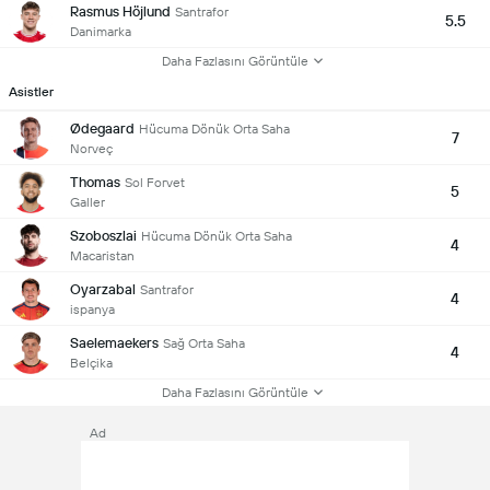
Rasmus Höjlund
Santrafor
5.5
Danimarka
Daha Fazlasını Görüntüle
Asistler
Ødegaard
Hücuma Dönük Orta Saha
7
Norveç
Thomas
Sol Forvet
5
Galler
Szoboszlai
Hücuma Dönük Orta Saha
4
Macaristan
Oyarzabal
Santrafor
4
ispanya
Saelemaekers
Sağ Orta Saha
4
Belçika
Daha Fazlasını Görüntüle
Ad