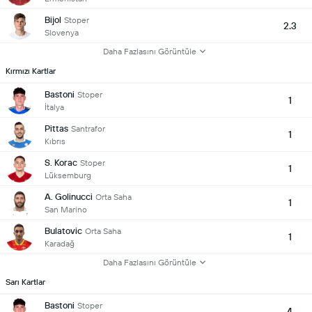
Bijol
Stoper
2.3
Slovenya
Daha Fazlasını Görüntüle
Kırmızı Kartlar
Bastoni
Stoper
1
İtalya
Pittas
Santrafor
1
Kıbrıs
S. Korac
Stoper
1
Lüksemburg
A. Golinucci
Orta Saha
1
San Marino
Bulatovic
Orta Saha
1
Karadağ
Daha Fazlasını Görüntüle
Sarı Kartlar
Bastoni
Stoper
4