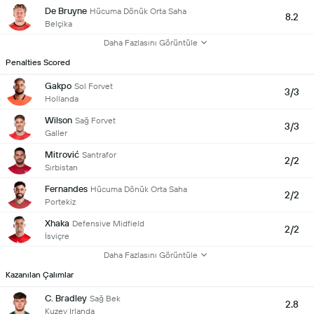
De Bruyne
Hücuma Dönük Orta Saha
8.2
Belçika
Daha Fazlasını Görüntüle
Penalties Scored
Gakpo
Sol Forvet
3/3
Hollanda
Wilson
Sağ Forvet
3/3
Galler
Mitrović
Santrafor
2/2
Sırbistan
Fernandes
Hücuma Dönük Orta Saha
2/2
Portekiz
Xhaka
Defensive Midfield
2/2
İsviçre
Daha Fazlasını Görüntüle
Kazanılan Çalımlar
C. Bradley
Sağ Bek
2.8
Kuzey Irlanda