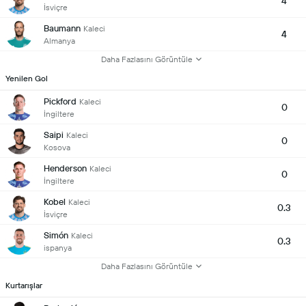
4
İsviçre
Baumann
Kaleci
4
Almanya
Daha Fazlasını Görüntüle
Yenilen Gol
Pickford
Kaleci
0
İngiltere
Saipi
Kaleci
0
Kosova
Henderson
Kaleci
0
İngiltere
Kobel
Kaleci
0.3
İsviçre
Simón
Kaleci
0.3
ispanya
Daha Fazlasını Görüntüle
Kurtarışlar