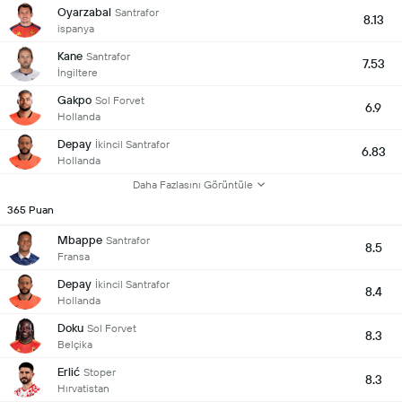
Oyarzabal
Santrafor
8.13
ispanya
Kane
Santrafor
7.53
İngiltere
Gakpo
Sol Forvet
6.9
Hollanda
Depay
İkincil Santrafor
6.83
Hollanda
Daha Fazlasını Görüntüle
365 Puan
Mbappe
Santrafor
8.5
Fransa
Depay
İkincil Santrafor
8.4
Hollanda
Doku
Sol Forvet
8.3
Belçika
Erlić
Stoper
8.3
Hırvatistan