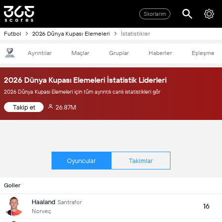
Skorlarım
Futbol
2026 Dünya Kupası Elemeleri
İstatistikler
Ayrıntılar
Maçlar
Gruplar
Haberler
Eşleşme
2026 Dünya Kupası Elemeleri İstatistik Liderleri
2026 Dünya Kupası Elemeleri için tüm ayrıntılı canlı istatistikleri gör
Takip et
26.87M
Oyuncular
Takimlar
Goller
Haaland
Santrafor
16
Norveç