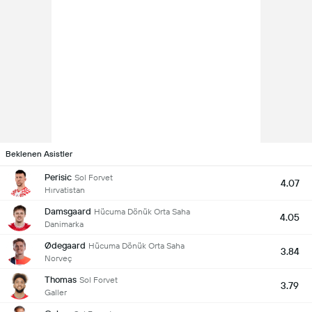
Beklenen Asistler
Perisic
Sol Forvet
4.07
Hırvatistan
Damsgaard
Hücuma Dönük Orta Saha
4.05
Danimarka
Ødegaard
Hücuma Dönük Orta Saha
3.84
Norveç
Thomas
Sol Forvet
3.79
Galler