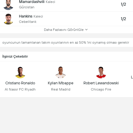
Mamardashvili
Kaleci
1/2
Gürcistan
Hankins
Kaleci
1/2
Cebelitarık
Daha Fazlasını Görüntüle
oyuncunun tamamlanan takım oyunlarının en az 50% 'ini oynamış olması gerekir
İlginizi Çekebilir
L
Cristiano Ronaldo
Kylian Mbappe
Robert Lewandowski
Al Nassr FC Riyadh
Real Madrid
Chicago Fire