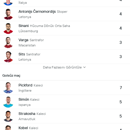
İtalya
Antonijs Černomordijs
Stoper
4
Letonya
Sinani
Hücuma Dönük Orta Saha
4
Lüksemburg
Varga
Santrafor
3
Macaristan
Sits
Santrafor
3
Letonya
Daha Fazlasını Görüntüle
Golsüz maç
Pickford
Kaleci
7
İngiltere
Simón
Kaleci
5
ispanya
Strakosha
Kaleci
5
Arnavutluk
Kobel
Kaleci