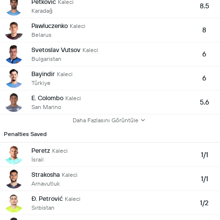
Petković
Kaleci
8.5
Karadağ
Pawluczenko
Kaleci
8
Belarus
Svetoslav Vutsov
Kaleci
6
Bulgaristan
Bayindir
Kaleci
6
Türkiye
E. Colombo
Kaleci
5.6
San Marino
Daha Fazlasını Görüntüle
Penalties Saved
Peretz
Kaleci
1/1
İsrail
Strakosha
Kaleci
1/1
Arnavutluk
Đ. Petrović
Kaleci
1/2
Sırbistan