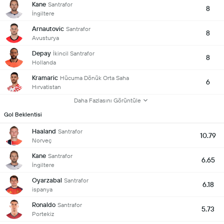
Kane
Santrafor
8
İngiltere
Arnautovic
Santrafor
8
Avusturya
Depay
İkincil Santrafor
8
Hollanda
Kramaric
Hücuma Dönük Orta Saha
6
Hırvatistan
Daha Fazlasını Görüntüle
Gol Beklentisi
Haaland
Santrafor
10.79
Norveç
Kane
Santrafor
6.65
İngiltere
Oyarzabal
Santrafor
6.18
ispanya
Ronaldo
Santrafor
5.73
Portekiz