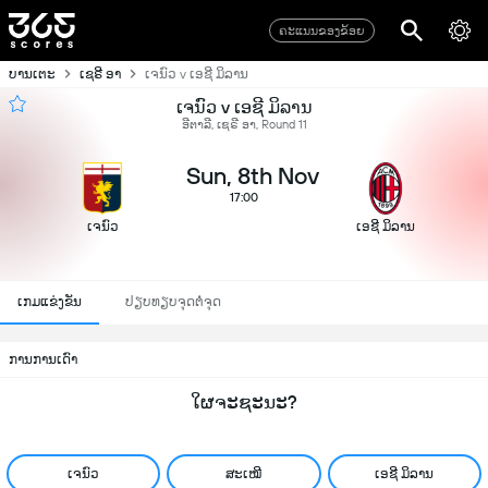
ຄະແນນຂອງຂ້ອຍ
ບານເຕະ
ເຊຣີ ອາ
ເຈນົວ v ເອຊີ ມິລານ
ເຈນົວ v ເອຊີ ມິລານ
ອີຕາລີ, ເຊຣີ ອາ, Round 11
Sun, 8th Nov
17:00
ເຈນົວ
ເອຊີ ມິລານ
ເກມແຂ່ງຂັນ
ປຽບທຽບຈຸດຕໍ່ຈຸດ
ການການເດົາ
ໃຜຈະຊະນະ?
ເຈນົວ
ສະເໝີ
ເອຊີ ມິລານ