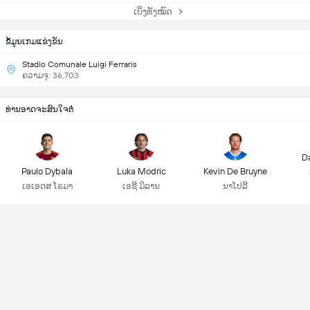
ເບິ່ງທັງໝົດ
ຂ້ໍມູນເກມແຂ່ງຂັນ
Stadio Comunale Luigi Ferraris
ຄວາມຈຸ: 36,703
ທ່ານອາດຈະສົນໃຈຕໍ່
D
Paulo Dybala
Luka Modric
Kevin De Bruyne
ເອເອດສ ໂຣມາ
ເອຊີ ມິລານ
ນາໂປລີ