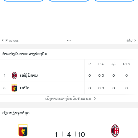
Previous
ຕໍ່ໄປ
ຕຳແໜ່ງໃນຕາຕະລາງປະຈຸບັນ
P
F:A
+/-
PTS
ເອຊີ ມິລານ
1
0
0:0
0
0
ເຈນົວ
8
0
0:0
0
0
ເບິ່ງຕາຕະລາງອັນດັບຄະແນນ
ປຽບທຽບຈຸດຕໍ່ຈຸດ
1
4
10