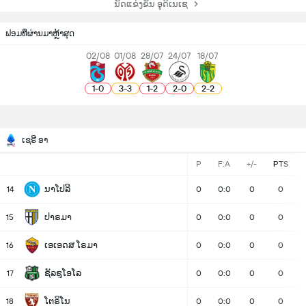
ນັດແຂ່ງຂັນ ອູດິເນເຊ
ຟອມທີ່ຜ່ານມາຫຼ້າສຸດ
02/08
01/08
28/07
24/07
18/07
1
-
0
3
-
3
1
-
2
2
-
0
2
-
2
ເຊຣີ ອາ
P
F:A
+/-
PTS
ນາໂປລີ
14
0
0:0
0
0
ປາຣມາ
15
0
0:0
0
0
ເອເອດສ ໂຣມາ
16
0
0:0
0
0
ຊັລຊູໂອໂລ
17
0
0:0
0
0
ໂຕຣິໂນ
18
0
0:0
0
0