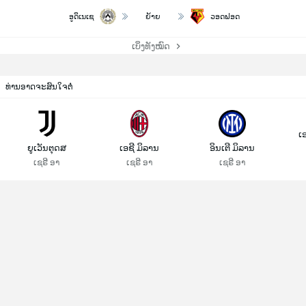
ອູດິເນເຊ
ຍ້າຍ
ວອດຟອດ
ເບິ່ງທັງໝົດ
ທ່ານອາດຈະສົນໃຈຕໍ່
ເ
ຍູເວັນຕຸດສ
ເອຊີ ມິລານ
ອິນເຕີ ມິລານ
ເຊຣີ ອາ
ເຊຣີ ອາ
ເຊຣີ ອາ