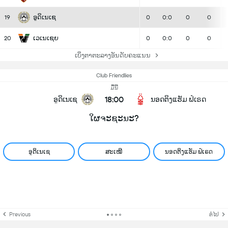
ອູດິເນເຊ
19
0
0:0
0
0
ເວເນເຊຍ
20
0
0:0
0
0
ເບິ່ງຕາຕະລາງອັນດັບຄະແນນ
Club Friendlies
ມື້ນີ້
18:00
ອູດິເນເຊ
ນອດຕິງແຮັມ ຟໍເຣດ
ໃຜຈະຊະນະ?
ອູດິເນເຊ
ສະເໝີ
ນອດຕິງແຮັມ ຟໍເຣດ
Previous
ຕໍ່ໄປ