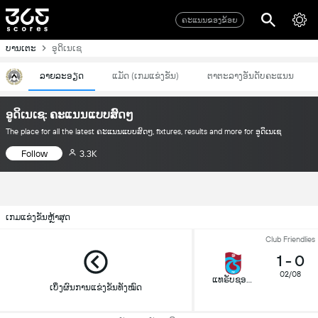
ຄະແນນຂອງຂ້ອຍ
ບານເຕະ
ອູດິເນເຊ
ລາຍລະອຽດ
ແມັດ (ເກມແຂ່ງຂັນ)
ຕາຕະລາງອັນດັບຄະແນນ
ອູດິເນເຊ: ຄະແນນແບບສົດໆ
The place for all the latest ຄະແນນແບບສົດໆ, fixtures, results and more for ອູດິເນເຊ
Follow
3.3K
ເກມແຂ່ງຂັນຫຼ້າສຸດ
Club Friendlies
1
-
0
02/08
ແທຣັບຊອນສະປໍ
ເບິ່ງຜົນການແຂ່ງຂັນທັງໝົດ