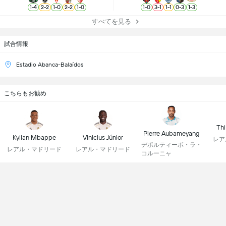
1
-
4
2
-
2
1
-
0
2
-
2
1
-
0
1
-
0
3
-
1
1
-
1
0
-
3
1
-
3
すべてを見る
試合情報
Estadio Abanca-Balaídos
こちらもお勧め
Thi
Pierre Aubameyang
Kylian Mbappe
Vinicius Júnior
レア
デポルティーボ・ラ・
レアル・マドリード
レアル・マドリード
コルーニャ