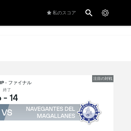
私のスコア
注目の対戦
BP - ファイナル
終了
6
-
14
NAVEGANTES DEL
VS
MAGALLANES