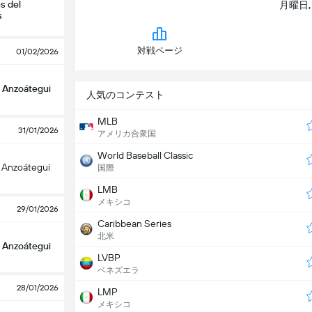
s del
月曜日, 
s
対戦ページ
01/02/2026
 Anzoátegui
人気のコンテスト
MLB
31/01/2026
アメリカ合衆国
World Baseball Classic
 Anzoátegui
国際
LMB
メキシコ
29/01/2026
Caribbean Series
北米
 Anzoátegui
LVBP
ベネズエラ
28/01/2026
LMP
メキシコ