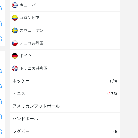
キューバ
コロンビア
スウェーデン
チェコ共和国
ドイツ
ドミニカ共和国
ホッケー
ニカラグア
(
1
/8)
テニス
フィンランド
(
2
/53)
アメリカンフットボール
プエルトリコ
ハンドボール
フランス
ラグビー
ベネズエラ
(1)