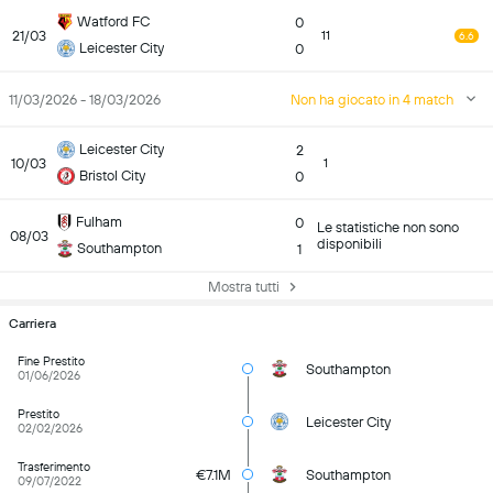
Watford FC
0
21/03
11
6.6
Leicester City
0
11/03/2026 - 18/03/2026
Non ha giocato in 4 match
Leicester City
2
10/03
1
Bristol City
0
Fulham
0
Le statistiche non sono
08/03
disponibili
Southampton
1
Mostra tutti
Carriera
Fine Prestito
Southampton
01/06/2026
Prestito
Leicester City
02/02/2026
Trasferimento
€7.1M
Southampton
09/07/2022