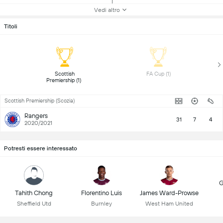
Vedi altro
Titoli
 Scottish 
 FA Cup (1) 
Premiership (1) 
Scottish Premiership (Scozia)
Rangers
31
7
4
2020/2021
Potresti essere interessato
G
Tahith Chong
Florentino Luis
James Ward-Prowse
Sheffield Utd
Burnley
West Ham United