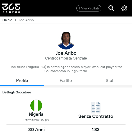
I Miei Risultati
Calcio
Joe Aribo
Joe Aribo
Centrocampista Centrale
Joe Aribo (Nigeria, 30) is a free agent calcio player, who last played for
Southampton in Inghilterra.
Profilo
Partite
Stat.
Dettagli Giocatore
Nigeria
Senza Contratto
Partite(28) Gol (2)
30 Anni
1.83