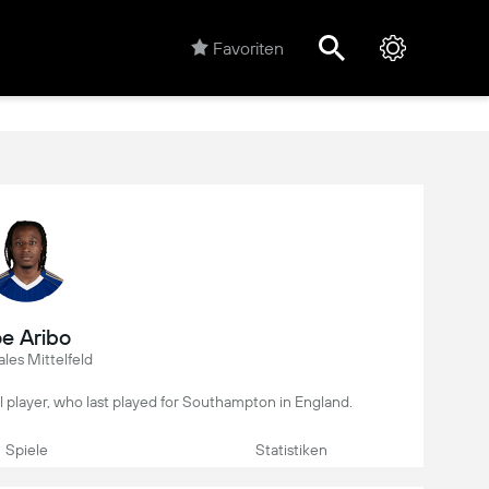
Favoriten
oe Aribo
les Mittelfeld
all player, who last played for Southampton in England.
Spiele
Statistiken