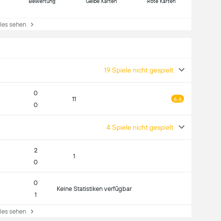
Bewertung
Gelbe Karten
Rote Karten
es sehen
19 Spiele nicht gespielt
0
11
6.6
0
4 Spiele nicht gespielt
2
1
0
0
Keine Statistiken verfügbar
1
es sehen