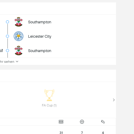
Southampton
Leicester City
1M
Southampton
hr sehen
 FA Cup (1) 
31
7
4