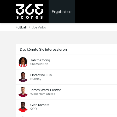
Ergebnisse
Fußball
Joe Aribo
Das könnte Sie interessieren
Tahith Chong
Sheffield Utd
Florentino Luis
Burnley
James Ward-Prowse
West Ham United
Glen Kamara
QPR