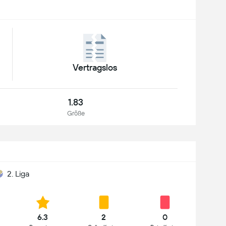
Vertragslos
1.83
Größe
2. Liga
6.3
2
0