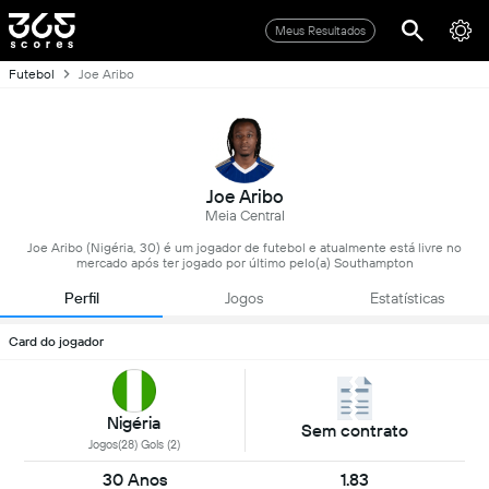
Meus Resultados
Futebol
Joe Aribo
Joe Aribo
Meia Central
Joe Aribo (Nigéria, 30) é um jogador de futebol e atualmente está livre no
mercado após ter jogado por último pelo(a) Southampton
Perfil
Jogos
Estatísticas
Card do jogador
Nigéria
Sem contrato
Jogos(28) Gols (2)
30 Anos
1.83