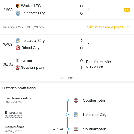
Watford FC
0
21/03
11
6.6
Leicester City
0
11/03/2026 - 18/03/2026
Não atuou em 4 jogos
Leicester City
2
10/03
1
Bristol City
0
Fulham
0
Estatística não
08/03
disponível
Southampton
1
Ver tudo
Histórico profissional
Fim de empréstimo
Southampton
01/06/2026
Empréstimo
Leicester City
02/02/2026
Transferência
€7.1M
Southampton
09/07/2022