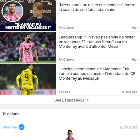
"Messi aurait pu rester en vacances" ironise
le coach de son futur adversaire
RMC Sport
Hier
Leagues Cup: "Il n'avait pas envie de rester
en vacances?", s'amuse l'entraîneur de
Monterrey avant d'affronter Messi
RMC Sport
Hier
L’ancien international de l’Argentine Erik
Lamela occupe un poste d’intendant du CF
Monterrey au Mexique
So Foot
6 Days ago
See Latest News
Transferts
Confirmé
28/07/2026