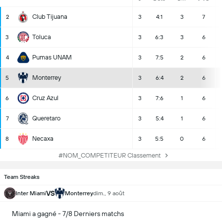
Club Tijuana
2
3
4:1
3
7
Toluca
3
3
6:3
3
6
Pumas UNAM
4
3
7:5
2
6
Monterrey
5
3
6:4
2
6
Cruz Azul
6
3
7:6
1
6
Queretaro
7
3
5:4
1
6
Necaxa
8
3
5:5
0
6
#NOM_COMPETITEUR Classement
Team Streaks
VS
Inter Miami
Monterrey
dim., 9 août
Miami a gagné - 7/8 Derniers matchs