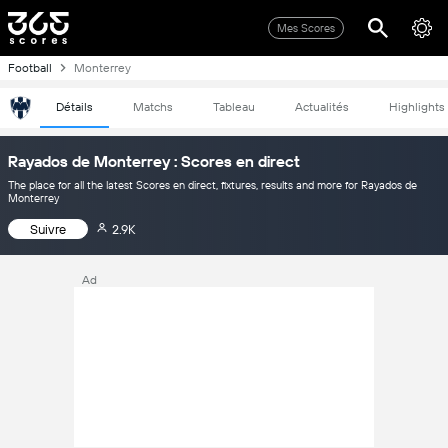
Mes Scores
Football
Monterrey
Détails
Matchs
Tableau
Actualités
Highlights
Rayados de Monterrey : Scores en direct
The place for all the latest Scores en direct, fixtures, results and more for Rayados de
Monterrey
Suivre
2.9K
Ad