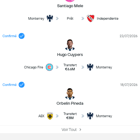
Santiago Mele
Monterrey
Prêt
Independiente
Confirmé
23/07/2026
Hugo Cuypers
Transfert
Chicago Fire
Monterrey
€6.6M
Confirmé
18/07/2026
Orbelin Pineda
Transfert
AEK
Monterrey
€8M
Voir Tout