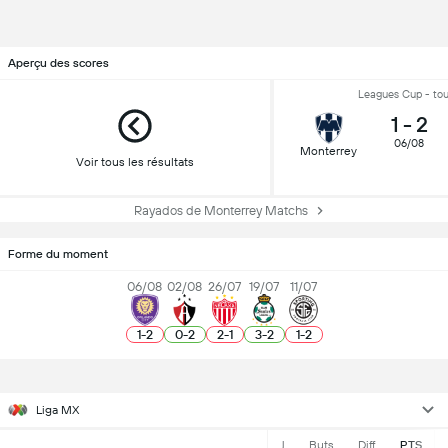
Aperçu des scores
Leagues Cup - tou
1
-
2
06/08
Monterrey
Voir tous les résultats
Rayados de Monterrey Matchs
Forme du moment
06/08
02/08
26/07
19/07
11/07
1
-
2
0
-
2
2
-
1
3
-
2
1
-
2
Liga MX
J
Buts
Diff
PTS