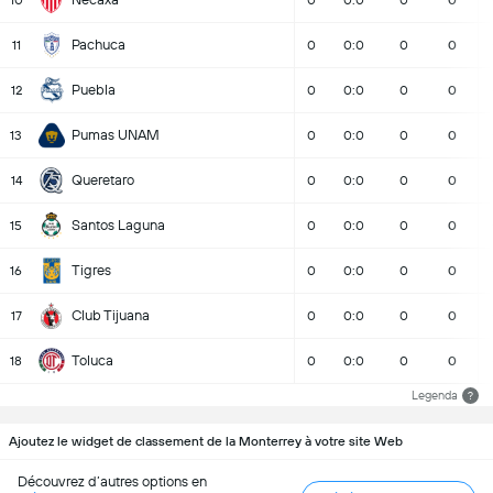
10
0
0:0
0
0
Pachuca
11
0
0:0
0
0
Puebla
12
0
0:0
0
0
Pumas UNAM
13
0
0:0
0
0
Queretaro
14
0
0:0
0
0
Santos Laguna
15
0
0:0
0
0
Tigres
16
0
0:0
0
0
Club Tijuana
17
0
0:0
0
0
Toluca
18
0
0:0
0
0
Legenda
?
Ajoutez le widget de classement de la Monterrey à votre site Web
Découvrez d’autres options en