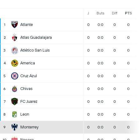
J
Buts
Diff
PTS
Atlante
1
0
0:0
0
0
Atlas Guadalajara
2
0
0:0
0
0
Atlético San Luis
3
0
0:0
0
0
America
4
0
0:0
0
0
Cruz Azul
5
0
0:0
0
0
Chivas
6
0
0:0
0
0
FC Juarez
7
0
0:0
0
0
Leon
8
0
0:0
0
0
Monterrey
9
0
0:0
0
0
Necaxa