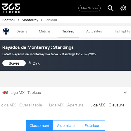
Mes Scores
Football
Monterrey
Tableau
Détails
Matchs
Tableau
Actualités
Highlights
Rayados de Monterrey : Standings
Latest Rayados de Monterrey live table & standings for 2026/2027
Suivre
2.9K
Liga MX - Tableau
Liga MX - Overall table
Liga MX - Apertura
Liga MX - Clausura
Classement
A domicile
Extèrieur