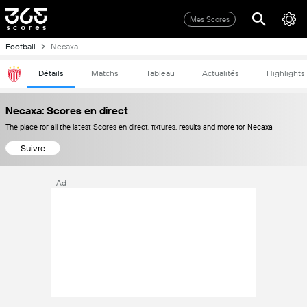
Mes Scores
Football
Necaxa
Détails
Matchs
Tableau
Actualités
Highlights
Necaxa: Scores en direct
The place for all the latest Scores en direct, fixtures, results and more for Necaxa
Suivre
Ad