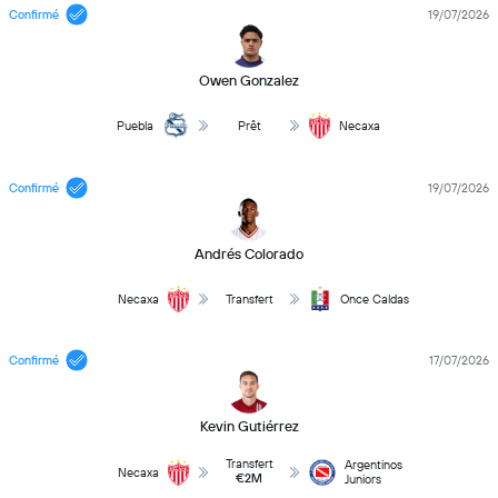
Confirmé
19/07/2026
Owen Gonzalez
Puebla
Prêt
Necaxa
Confirmé
19/07/2026
Andrés Colorado
Necaxa
Transfert
Once Caldas
Confirmé
17/07/2026
Kevin Gutiérrez
Transfert
Argentinos
Necaxa
€2M
Juniors