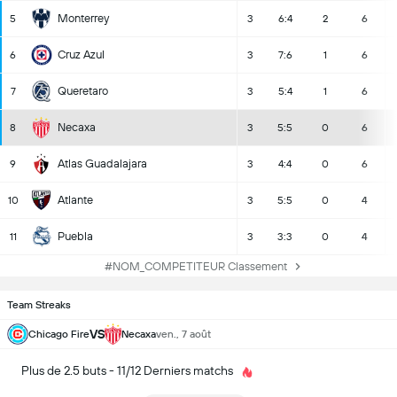
Monterrey
5
3
6:4
2
6
Cruz Azul
6
3
7:6
1
6
Queretaro
7
3
5:4
1
6
Necaxa
8
3
5:5
0
6
Atlas Guadalajara
9
3
4:4
0
6
Atlante
10
3
5:5
0
4
Puebla
11
3
3:3
0
4
#NOM_COMPETITEUR Classement
Team Streaks
VS
Chicago Fire
Necaxa
ven., 7 août
Plus de 2.5 buts - 11/12 Derniers matchs