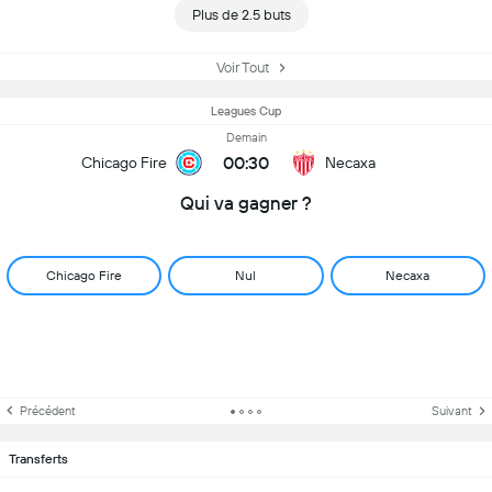
Plus de 2.5 buts
Voir Tout
Leagues Cup
Demain
00:30
Chicago Fire
Necaxa
Qui va gagner ?
Chicago Fire
Nul
Necaxa
Précédent
Suivant
Transferts