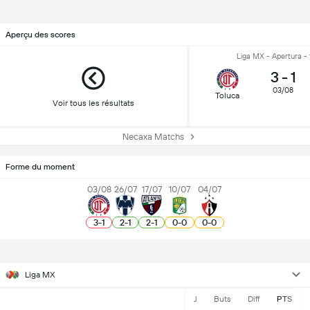
Aperçu des scores
Liga MX - Apertura - 
3
-
1
03/08
Toluca
Voir tous les résultats
Necaxa Matchs
Forme du moment
03/08
26/07
17/07
10/07
04/07
3
-
1
2
-
1
2
-
1
0
-
0
0
-
0
Liga MX
J
Buts
Diff
PTS