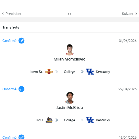
Précédent
Suivant
Transferts
Confirmé
01/06/2026
Milan Momcilovic
Iowa St.
College
Kentucky
Confirmé
29/04/2026
Justin McBride
JMU
College
Kentucky
Confirmé
15/04/2026