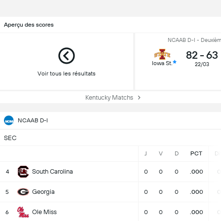
Aperçu des scores
NCAAB D-I - Deuxièm
82
-
63
Iowa St.
22/03
Voir tous les résultats
Kentucky Matchs
NCAAB D-I
SEC
J
V
D
PCT
Di
South Carolina
4
0
0
0
.000
0
Georgia
5
0
0
0
.000
0
Ole Miss
6
0
0
0
.000
0