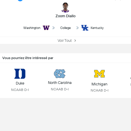
Zoom Diallo
Washington
College
Kentucky
Voir Tout
Vous pourriez être intéressé par
North Carolina
Duke
Michigan
NCAAB D-I
NCAAB D-I
NCAAB D-I