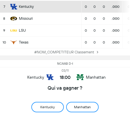
Kentucky
7
0
0
0
.000
0
Missouri
8
0
0
0
.000
0
LSU
9
0
0
0
.000
0
Texas
10
0
0
0
.000
0
#NOM_COMPETITEUR Classement
NCAAB D-I
03/11
18:00
Kentucky
Manhattan
Qui va gagner ?
Kentucky
Manhattan