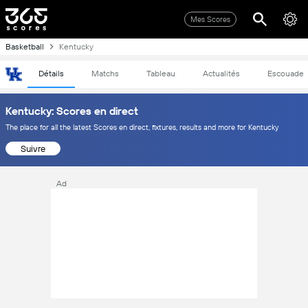
Mes Scores
Basketball
Kentucky
Détails
Matchs
Tableau
Actualités
Escouade
Kentucky: Scores en direct
The place for all the latest Scores en direct, fixtures, results and more for Kentucky
Suivre
Ad