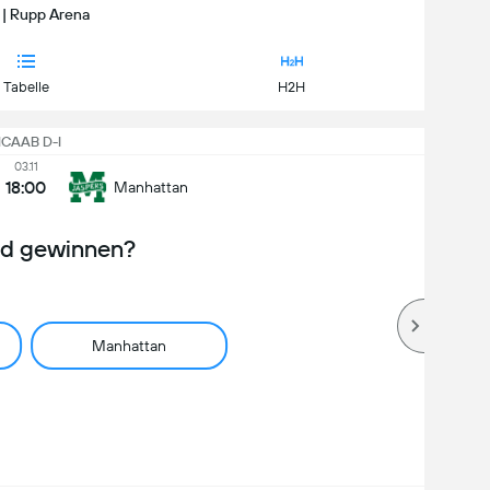
 | Rupp Arena
Tabelle
H2H
CAAB D-I
03.11
18:00
Manhattan
rd gewinnen?
Manhattan