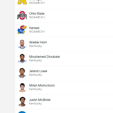
NCAAB D-I
Ohio State
NCAAB D-I
Kansas
NCAAB D-I
Walker Horn
Kentucky
Mouhamed Dioubate
Kentucky
Jaland Lowe
Kentucky
Milan Momcilovic
Kentucky
Justin McBride
Kentucky