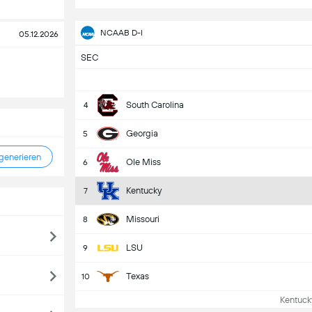
NCAAB D-I
05.12.2026
SEC
South Carolina
4
Georgia
5
enerieren
Ole Miss
6
Kentucky
7
Missouri
8
LSU
9
Texas
10
Kentucky