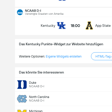
NCAAB D-I
Vereinigte Staaten von Amerika
18:00
Kentucky
App State
Das Kentucky Punkte-Widget zur Website hinzufügen
Weitere Optionen:
Eigene Widgets erstellen
HTML-Tag g
Das könnte Sie interessieren
Duke
NCAAB D-I
North Carolina
NCAAB D-I
Michigan