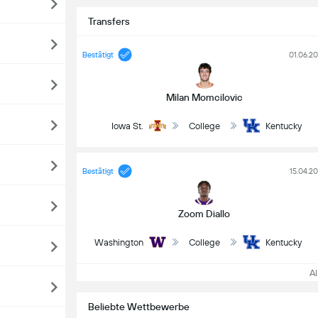
Transfers
Bestätigt
01.06.2
Milan Momcilovic
Iowa St.
College
Kentucky
Bestätigt
15.04.2
Zoom Diallo
Washington
College
Kentucky
All
Beliebte Wettbewerbe