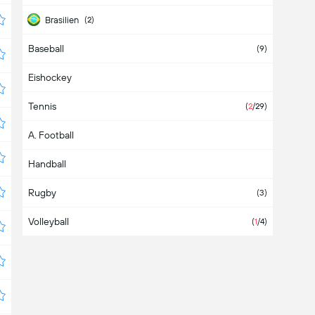
Brasilien
(2)
Baseball
Bulgarien
(9)
Eishockey
Chile
(3)
Tennis
China
(
2
/29)
A. Football
Costa Rica
Handball
Dänemark
Rugby
Deutschland
(3)
Volleyball
die Phillipinen
(
1
/4)
Dominikanische Republik
Ecuador
El Salvador