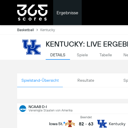
Ergebnisse
Basketball
Kentucky
KENTUCKY: LIVE ERGEB
DETAILS
Spiele
Tabelle
Ne
Spielstand-Übersicht
Resultate
Sp
NCAAB D-I
Vereinigte Staaten von Amerika
Beendet
82
-
63
Iowa St.
Kentucky