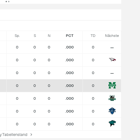
Sp.
S
N
PCT
TD
Nächste
-
0
0
0
.000
0
0
0
0
.000
0
-
0
0
0
.000
0
0
0
0
.000
0
0
0
0
.000
0
0
0
0
.000
0
0
0
0
.000
0
 Tabellenstand