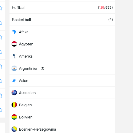
Fußball
(
128
/633)
Basketball
(4)
Afrika
Ägypten
Amerika
Argentinien
(1)
Asien
Australien
Belgien
Bolivien
Bosnien-Herzegowina