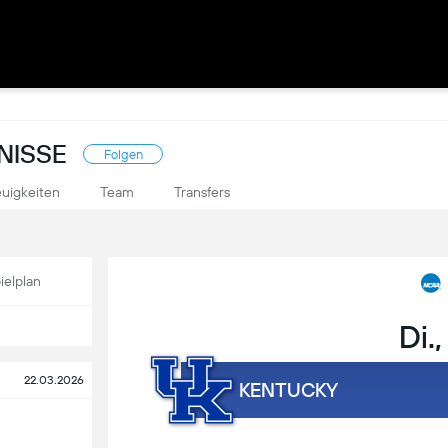
NISSE
Folgen
uigkeiten
Team
Transfers
ielplan
Di.,
22.03.2026
KENTUCKY