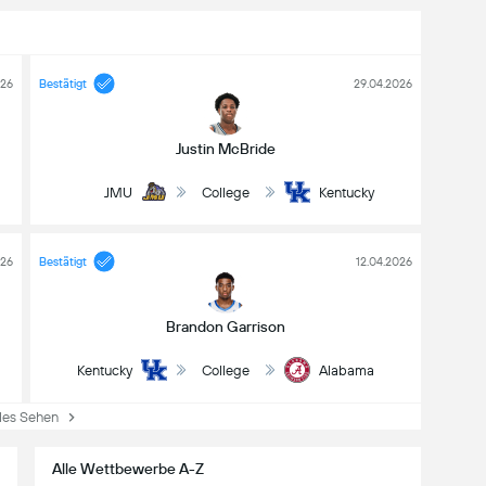
026
Bestätigt
29.04.2026
Justin McBride
JMU
College
Kentucky
026
Bestätigt
12.04.2026
Brandon Garrison
Kentucky
College
Alabama
es Sehen
Alle Wettbewerbe A-Z