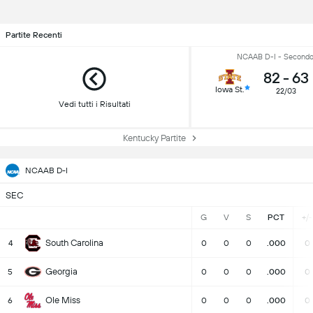
Partite Recenti
NCAAB D-I - Secondo
82
-
63
Iowa St.
22/03
Vedi tutti i Risultati
Kentucky Partite
NCAAB D-I
SEC
G
V
S
PCT
+/-
South Carolina
4
0
0
0
.000
0
Georgia
5
0
0
0
.000
0
Ole Miss
6
0
0
0
.000
0