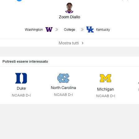
Zoom Diallo
Washington
College
Kentucky
Mostra tutti
Potresti essere interessato
North Carolina
Duke
Michigan
NCAAB D-I
NCAAB D-I
NCAAB D-I