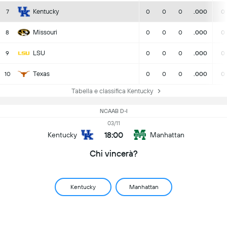
Kentucky
7
0
0
0
.000
0
Missouri
8
0
0
0
.000
0
LSU
9
0
0
0
.000
0
Texas
10
0
0
0
.000
0
Tabella e classifica Kentucky
NCAAB D-I
03/11
18:00
Kentucky
Manhattan
Chi vincerà?
Kentucky
Manhattan