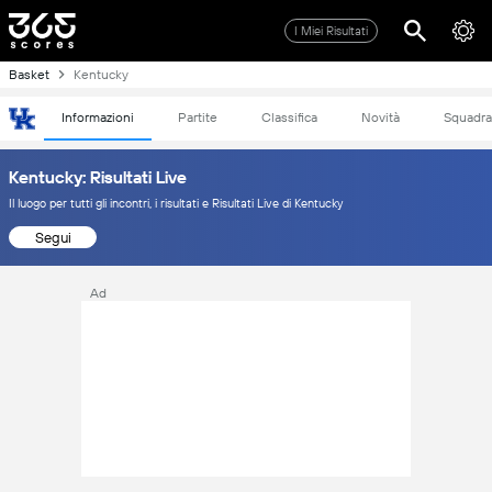
I Miei Risultati
Basket
Kentucky
Informazioni
Partite
Classifica
Novità
Squadra
Kentucky: Risultati Live
Il luogo per tutti gli incontri, i risultati e Risultati Live di Kentucky
Segui
Ad