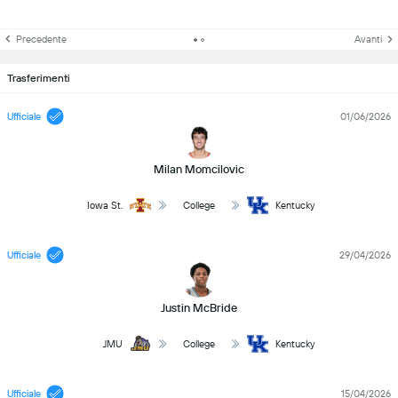
Precedente
Avanti
Trasferimenti
Ufficiale
01/06/2026
Milan Momcilovic
Iowa St.
College
Kentucky
Ufficiale
29/04/2026
Justin McBride
JMU
College
Kentucky
Ufficiale
15/04/2026