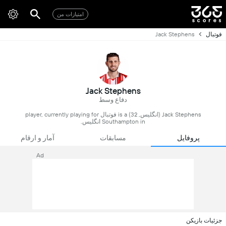
امتیازات من
فوتبال
Jack Stephens
Jack Stephens
دفاع وسط
Jack Stephens (انگلیس, 32) is a فوتبال player, currently playing for
Southampton in انگلیس.
پروفایل
مسابقات
آمار و ارقام
Ad
جزئیات بازیکن