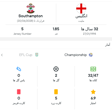
انگلیس
Southampton
ملیت
قرارداد تا (30/06/2028)
32 سال ها
1.85
5
27/01/1994
قد
Jersey Number
آمار
EFL Cup
Championship
0
2
32/47
کلاه ها
گل ها
پاس گل ها
0
5
6.9
امتیاز
کارت زرد
کارت قرمز