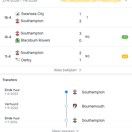
21-4-2026 - 1-8-2026
Niet deelgenopen aan 9 wedstrijden
Swansea City
1
18-4
1
Southampton
2
Southampton
3
14-4
90
7.7
Blackburn Rovers
0
Southampton
2
11-4
90
6.8
Derby
1
Alles bekijken
Transfers
Einde huur
Southampton
1-6-2023
Verhuurd
Bournemouth
1-9-2022
Einde huur
Southampton
1-7-2016
Meer bekijken