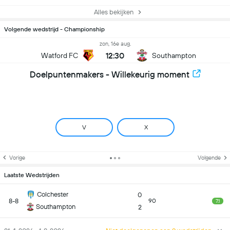
Alles bekijken
Volgende wedstrijd - Championship
zon, 16e aug.
12:30
Watford FC
Southampton
Doelpuntenmakers - Willekeurig moment
V
X
Vorige
Volgende
Laatste Wedstrijden
Colchester
0
8-8
90
7.1
Southampton
2