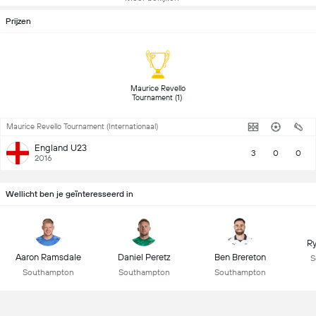
Prijzen
 Maurice Revello 
Tournament (1) 
Maurice Revello Tournament (Internationaal)
England U23
3
0
0
2016
Wellicht ben je geïnteresseerd in
R
Aaron Ramsdale
Daniel Peretz
Ben Brereton
S
Southampton
Southampton
Southampton