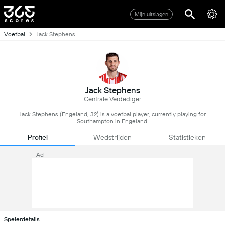
Mijn uitslagen
Voetbal
Jack Stephens
Jack Stephens
Centrale Verdediger
Jack Stephens (Engeland, 32) is a voetbal player, currently playing for
Southampton in Engeland.
Profiel
Wedstrijden
Statistieken
Ad
Spelerdetails