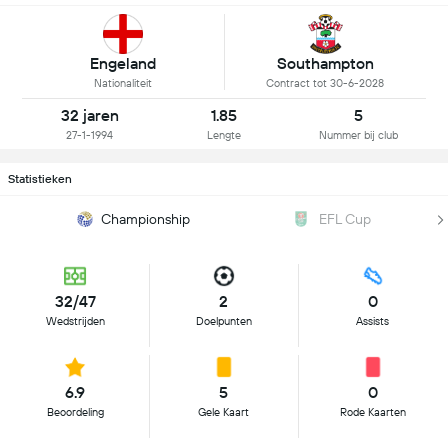
Engeland
Southampton
Nationaliteit
Contract tot 30-6-2028
32 jaren
1.85
5
27-1-1994
Lengte
Nummer bij club
Statistieken
Championship
EFL Cup
32/47
2
0
Wedstrijden
Doelpunten
Assists
6.9
5
0
Beoordeling
Gele Kaart
Rode Kaarten