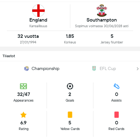
England
Southampton
Kansallisuus
Sopimus voimassa 30/06/2028 asti
32 vuotta
1.85
5
27/01/1994
Korkeus
Jersey Number
Tilastot
Championship
EFL Cup
32/47
2
0
Appearances
Goals
Assists
6.9
5
0
Rating
Yellow Cards
Red Cards