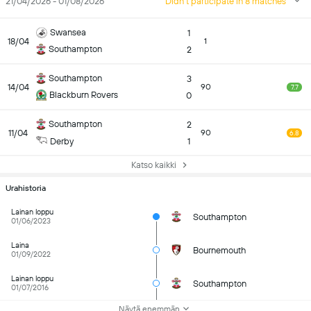
21/04/2026 - 01/08/2026
Didn't participate in 8 matches
Swansea
1
18/04
1
Southampton
2
Southampton
3
14/04
90
7.7
Blackburn Rovers
0
Southampton
2
11/04
90
6.8
Derby
1
Katso kaikki
Urahistoria
Lainan loppu
Southampton
01/06/2023
Laina
Bournemouth
01/09/2022
Lainan loppu
Southampton
01/07/2016
Näytä enemmän