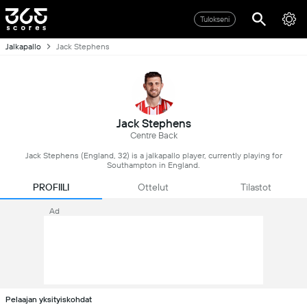
Tulokseni
Jalkapallo
Jack Stephens
Jack Stephens
Centre Back
Jack Stephens (England, 32) is a jalkapallo player, currently playing for
Southampton in England.
PROFIILI
Ottelut
Tilastot
Ad
Pelaajan yksityiskohdat