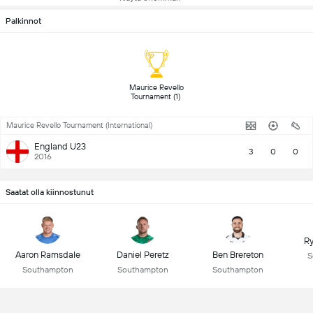
Palkinnot
 Maurice Revello 
Tournament (1) 
Maurice Revello Tournament (International)
England U23
3
0
0
2016
Saatat olla kiinnostunut
R
Aaron Ramsdale
Daniel Peretz
Ben Brereton
S
Southampton
Southampton
Southampton