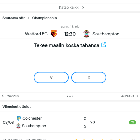
Katso kaikki
Seuraava ottelu - Championship
sunn., 16. elo
12:30
Watford FC
Southampton
Tekee maalin koska tahansa
V
X
Previous
Seuraava
Viimeiset ottelut
Colchester
0
08/08
90
7.1
Southampton
2