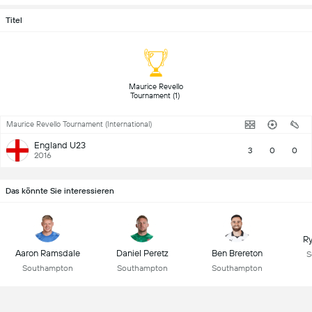
Titel
 Maurice Revello 
Tournament (1) 
Maurice Revello Tournament (International)
England U23
3
0
0
2016
Das könnte Sie interessieren
R
Aaron Ramsdale
Daniel Peretz
Ben Brereton
S
Southampton
Southampton
Southampton