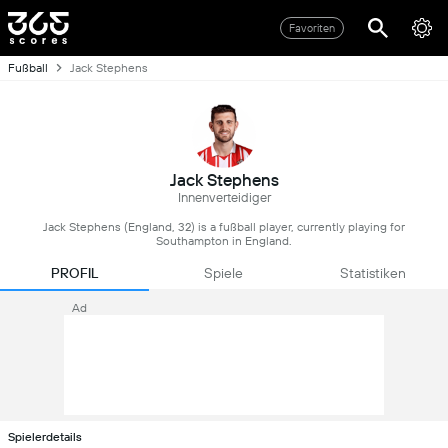
Favoriten
Fußball
Jack Stephens
Jack Stephens
Innenverteidiger
Jack Stephens (England, 32) is a fußball player, currently playing for
Southampton in England.
PROFIL
Spiele
Statistiken
Ad
Spielerdetails