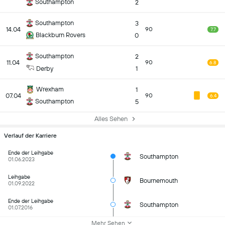
Southampton
2
Southampton
3
14.04
90
7.7
Blackburn Rovers
0
Southampton
2
11.04
90
6.8
Derby
1
Wrexham
1
07.04
90
6.4
Southampton
5
Alles Sehen
Verlauf der Karriere
Ende der Leihgabe
Southampton
01.06.2023
Leihgabe
Bournemouth
01.09.2022
Ende der Leihgabe
Southampton
01.07.2016
Mehr Sehen