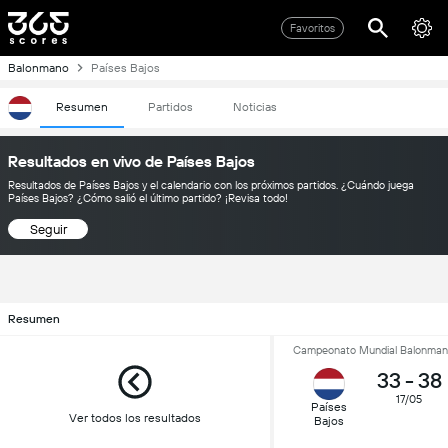
Favoritos
Balonmano
Países Bajos
Resumen
Partidos
Noticias
Resultados en vivo de Países Bajos
Resultados de Países Bajos y el calendario con los próximos partidos. ¿Cuándo juega
Países Bajos? ¿Cómo salió el último partido? ¡Revisa todo!
Seguir
Resumen
Campeonato Mundial Balonmano 
33
-
38
17/05
Países
Ver todos los resultados
Bajos