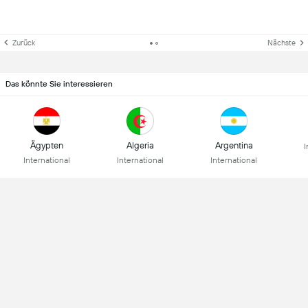
Zurück
Nächste
Das könnte Sie interessieren
Ägypten
Algeria
Argentina
I
International
International
International