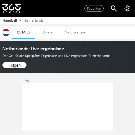
Favoriten
Handball
Netherlands
DETAILS
Spiele
Neuigkeiten
Netherlands: Live ergebnisse
Der Ort für alle Spielpläne, Ergebnisse und Live ergebnisse für Netherlands
Folgen
Ad