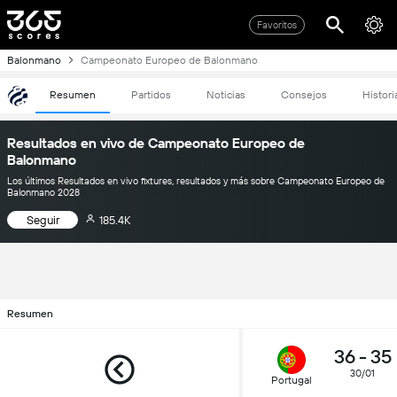
Favoritos
Balonmano
Campeonato Europeo de Balonmano
Resumen
Partidos
Noticias
Consejos
Histori
Resultados en vivo de Campeonato Europeo de
Balonmano
Los últimos Resultados en vivo fixtures, resultados y más sobre Campeonato Europeo de
Balonmano 2028
Seguir
185.4K
Resumen
36
-
35
30/01
Portugal