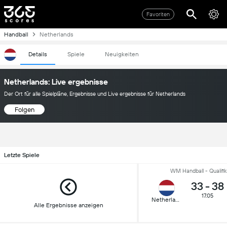
Favoriten
Handball
Netherlands
Details
Spiele
Neuigkeiten
Netherlands: Live ergebnisse
Der Ort für alle Spielpläne, Ergebnisse und Live ergebnisse für Netherlands
Folgen
Letzte Spiele
WM Handball - Qualifik
33
-
38
17.05
Netherlands
Alle Ergebnisse anzeigen