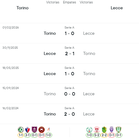
Victorias
Empates
Victorias
Torino
Lecce
01/02/2026
Serie A
1 - 0
Torino
Lecce
30/11/2025
Serie A
2 - 1
Lecce
Torino
18/05/2025
Serie A
1 - 0
Lecce
Torino
15/09/2024
Serie A
0 - 0
Torino
Lecce
16/02/2024
Serie A
2 - 0
Torino
Lecce
1
-
1
3
-
1
0
-
1
0
-
1
1
-
0
1
-
0
5
-
2
2
-
2
0
-
1
0
-
1