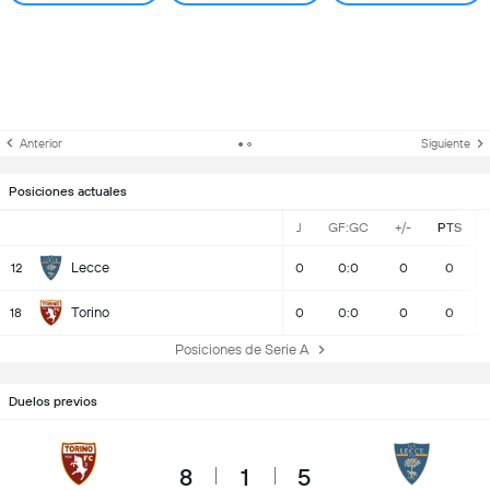
Anterior
Siguiente
Posiciones actuales
J
GF:GC
+/-
PTS
Lecce
12
0
0:0
0
0
Torino
18
0
0:0
0
0
Posiciones de Serie A
Duelos previos
8
1
5