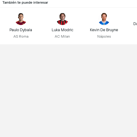
También te puede interesar
D
Paulo Dybala
Luka Modric
Kevin De Bruyne
AS Roma
AC Milan
Nápoles