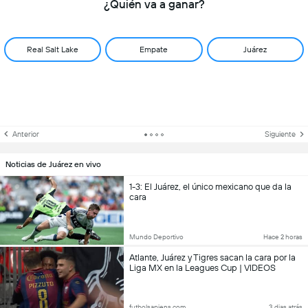
¿Quién va a ganar?
Real Salt Lake
Empate
Juárez
Anterior
Siguiente
Noticias de Juárez en vivo
1-3: El Juárez, el único mexicano que da la
cara
Mundo Deportivo
Hace 2 horas
Atlante, Juárez y Tigres sacan la cara por la
Liga MX en la Leagues Cup | VIDEOS
futbolsapiens.com
3 dias atrás