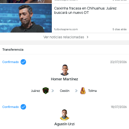
Caixinha fracasa en Chihuahua: Juárez
buscará un nuevo DT
futbolsapiens.com
5 dias atrás
Ver noticias relacionadas
Transferencia
Confirmado
23/07/2026
Homer Martínez
Juárez
Cesión
Tolima
Confirmado
18/07/2026
Agustín Urzi