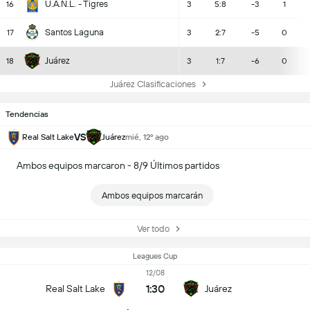
U.A.N.L. - Tigres
16
3
5:8
-3
1
Santos Laguna
17
3
2:7
-5
0
Juárez
18
3
1:7
-6
0
Juárez Clasificaciones
Tendencias
VS
Real Salt Lake
Juárez
mié, 12º ago
Ambos equipos marcaron - 8/9 Últimos partidos
Ambos equipos marcarán
Ver todo
Leagues Cup
12/08
1:30
Real Salt Lake
Juárez