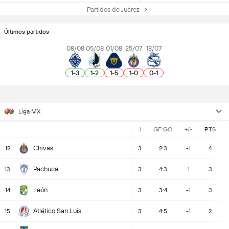
Partidos de Juárez
Últimos partidos
08/08
05/08
01/08
25/07
18/07
1
-
3
1
-
2
1
-
5
1
-
0
0
-
1
Liga MX
J
GF:GC
+/-
PTS
Chivas
12
3
2:3
-1
4
Pachuca
13
3
4:3
1
3
León
14
3
3:4
-1
3
Atlético San Luis
15
3
4:5
-1
2