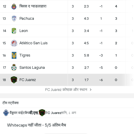
चिवस द ग्वाडलाहारा
12
3
2:3
-1
4
1
Pachuca
13
3
4:3
1
3
1
Leon
14
3
3:4
-1
3
1
Atlético San Luis
15
3
4:5
-1
2
0
Tigres
16
3
5:8
-3
1
0
Santos Laguna
17
3
2:7
-5
0
0
FC Juarez
18
3
1:7
-6
0
0
FC Juarez कोष्ठक और स्थान
टीम स्ट्रीक्स
वी.एस.
वैंकूवर वाईटकैप
FC Juarez
शनि, ८ अग
Whitecaps नहीं जीता - 5/5 अंतिम मैच