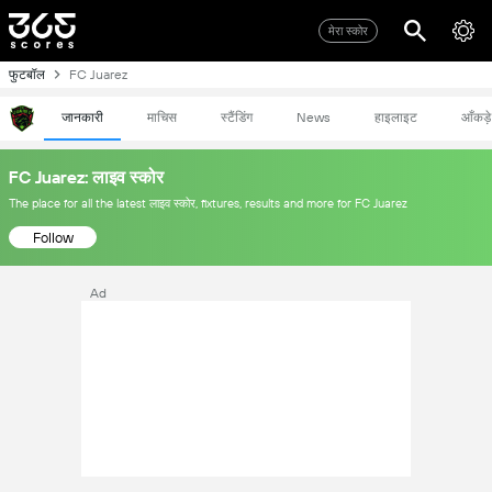
मेरा स्कोर
फुटबॉल
FC Juarez
जानकारी
माचिस
स्टैंडिंग
News
हाइलाइट
आँकड़े
FC Juarez: लाइव स्कोर
The place for all the latest लाइव स्कोर, fixtures, results and more for FC Juarez
Follow
Ad