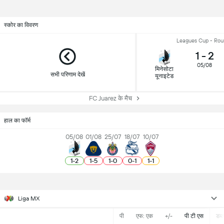
स्कोर का विवरण
Leagues Cup - Rou
1
-
2
05/08
मिनेसोटा
सभी परिणाम देखें
यूनाइटेड
FC Juarez के मैच
हाल का फॉर्म
05/08
01/08
25/07
18/07
10/07
1
-
2
1
-
5
1
-
0
0
-
1
1
-
1
Liga MX
पी
एफ: एक
+/-
पी टी एस
डब्ल्