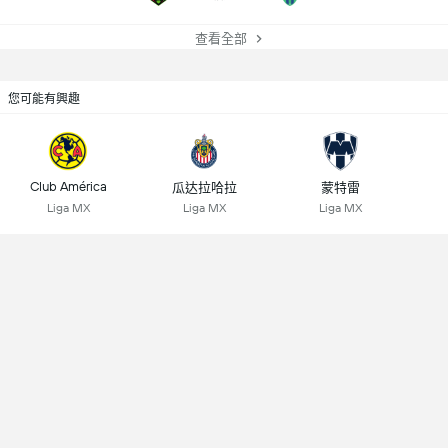
查看全部
您可能有興趣
Club América
瓜达拉哈拉
蒙特雷
Liga MX
Liga MX
Liga MX