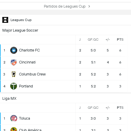
Partidos de Leagues Cup
Leagues Cup
Major League Soccer
J
GF:GC
+/-
PTS
Charlotte FC
1
2
5:0
5
6
Cincinnati
2
2
5:1
4
6
Columbus Crew
3
2
5:2
3
6
Portland
4
1
5:2
3
3
Liga MX
J
GF:GC
+/-
PTS
Toluca
1
1
3:0
3
3
Club América
2
1
3:1
2
3