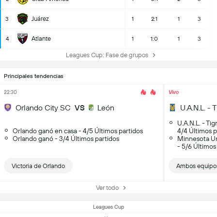
Juárez
3
1
2:1
1
3
Atlante
4
1
1:0
1
3
Leagues Cup: Fase de grupos
Principales tendencias
22:30
Vivo
Orlando City SC
VS
León
U.A.N.L. - Ti
Orlando ganó en casa - 4/5 Últimos partidos
4/4 Últimos p
Orlando ganó - 3/4 Últimos partidos
Minnesota U
- 5/6 Últimos
Victoria de Orlando
Ambos equipo
Ver todo
Leagues Cup