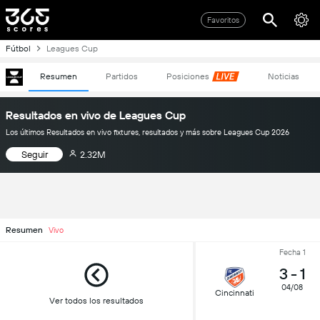
Favoritos
Fútbol
Leagues Cup
Resumen
Partidos
Posiciones
Noticias
Resultados en vivo de Leagues Cup
Los últimos Resultados en vivo fixtures, resultados y más sobre Leagues Cup 2026
Seguir
2.32M
Resumen
Vivo
Fecha 1
3
-
1
04/08
Cincinnati
Ver todos los resultados