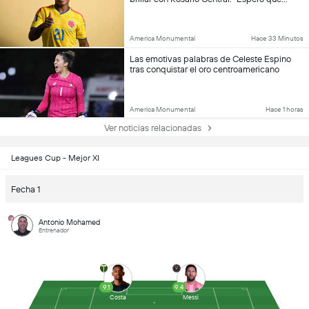
America Monumental
Hace 33 Minutos
Las emotivas palabras de Celeste Espino
tras conquistar el oro centroamericano
America Monumental
Hace 1 horas
Ver noticias relacionadas
Leagues Cup - Mejor XI
Fecha 1
Antonio Mohamed
Entrenador
9.1
9.4
Costa
Messi