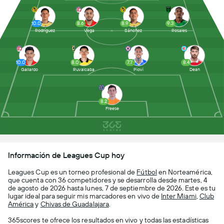
10.0
8.6
8.9
9.3
Rodríguez
Vega
Sánchez
Rosales
10.0
8.0
7.7
8.4
Gallardo
Ruvalcaba
Piovi
Dean
8.2
Freese
Información de Leagues Cup hoy
Leagues Cup es un torneo profesional de
Fútbol
en Norteamérica,
que cuenta con 36 competidores y se desarrolla desde martes, 4
de agosto de 2026 hasta lunes, 7 de septiembre de 2026. Este es tu
lugar ideal para seguir mis marcadores en vivo de
Inter Miami
,
Club
América
y
Chivas de Guadalajara
.
365scores te ofrece los resultados en vivo y todas las estadísticas