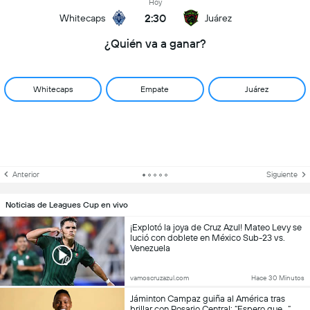
Hoy
2:30
Whitecaps
Juárez
¿Quién va a ganar?
Whitecaps
Empate
Juárez
Anterior
Siguiente
Noticias de Leagues Cup en vivo
¡Explotó la joya de Cruz Azul! Mateo Levy se
lució con doblete en México Sub-23 vs.
Venezuela
vamoscruzazul.com
Hace 30 Minutos
Jáminton Campaz guiña al América tras
brillar con Rosario Central: “Espero que…”