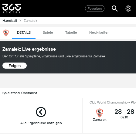
Favoriten
Handball
Zamalek
DETAILS
Spiele
Tabelle
Neuigkeiten
Zamalek: Live ergebnisse
Der Ort für alle Spielpläne, Ergebnisse und Live ergebnisse für Zamalek
Folgen
Spielstand-Übersicht
Club World Championship - Pla
28
-
28
02.10
Zamalek
Alle Ergebnisse anzeigen