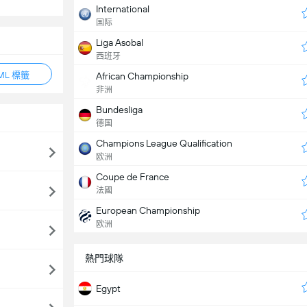
International
国际
Liga Asobal
西班牙
ML 標籤
African Championship
非洲
Bundesliga
德国
Champions League Qualification
欧洲
Coupe de France
法國
European Championship
欧洲
熱門球隊
Egypt