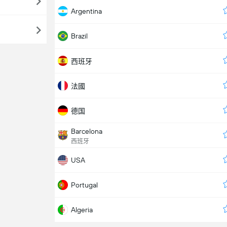
Argentina
Brazil
西班牙
法國
德国
Barcelona
西班牙
USA
Portugal
Algeria