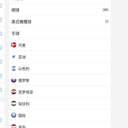
網球
(28)
美式橄欖球
(1)
手球
丹麦
亚洲
以色列
俄罗斯
克罗地亚
匈牙利
国际
埃及