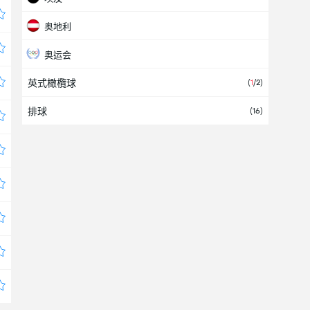
奥地利
奥运会
英式橄欖球
(
1
/2)
威尔士
排球
(16)
尼日尔
希腊
德国
挪威
斯洛伐克
斯洛文尼亚
欧洲