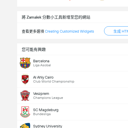
將 Zamalek 分數小工具新增至您的網站
查看更多選項
Creating Customized Widgets
生成 HT
您可能有興趣
Barcelona
Liga Asobal
Al Ahly Cairo
Club World Championship
Veszprem
Champions League
SC Magdeburg
Bundesliga
Sydney University