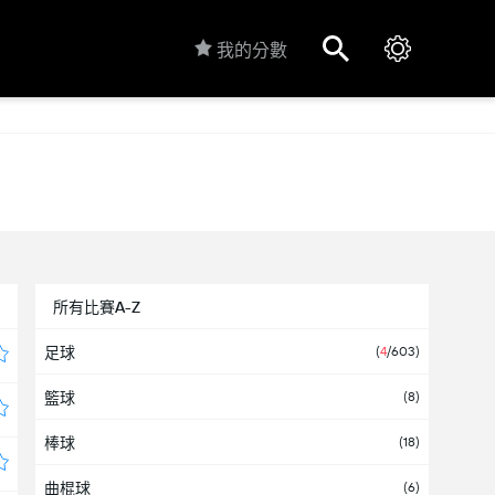
我的分數
所有比賽A-Z
足球
(
4
/603)
籃球
(8)
棒球
(18)
曲棍球
(6)