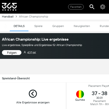
Favoriten
Handball
African Championship
DETAILS
Spiele
Gruppen
Neuigkeiten
Runde
African Championship: Live ergebnisse
Live ergebnisse, Spielpläne und Ergebnisse für African Championship
Folgen
437.6K
Spielstand-Übersicht
Placement Playof
37
-
38
30.01
Guinea
Placement
Alle Ergebnisse anzeigen
Match 7th - 8th