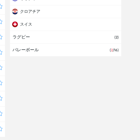
クロアチア
スイス
ラグビー
スウェーデン
(2)
バレーボール
スペイン
(
2
/16)
スロバキア
スロベニア
デンマーク
ドイツ
ナミビア
ニジェール
ノルウェー