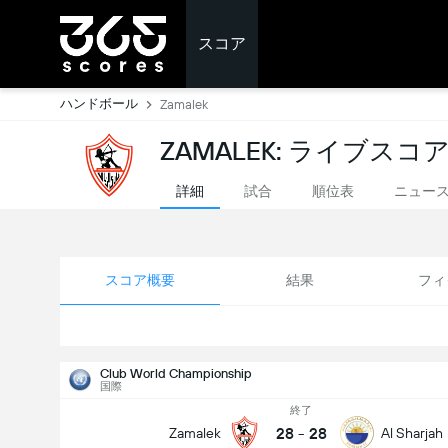
スコア
ハンドボール
Zamalek
ZAMALEK: ライブスコ
詳細
試合
順位表
ニュー
スコア概要
結果
フィ
Club World Championship
国際
終了
28
-
28
Zamalek
Al Sharjah