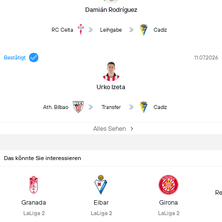
Damián Rodríguez
RC Celta
Leihgabe
Cadiz
Bestätigt
11.07.2026
Urko Izeta
Ath. Bilbao
Transfer
Cadiz
Alles Sehen
Das könnte Sie interessieren
Re
Granada
Eibar
Girona
LaLiga 2
LaLiga 2
LaLiga 2