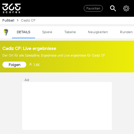
Favoriten
Fußball
Cadiz CF
DETAILS
Spiele
Tabelle
Neuigkeiten
Runden
Cadiz CF: Live ergebnisse
Der Ort für alle Spielpläne, Ergebnisse und Live ergebnisse für Cadiz CF
Folgen
1.4K
Ad