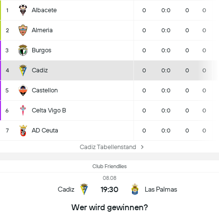
Albacete
1
0
0:0
0
0
Almeria
2
0
0:0
0
0
Burgos
3
0
0:0
0
0
Cadiz
4
0
0:0
0
0
Castellon
5
0
0:0
0
0
Celta Vigo B
6
0
0:0
0
0
AD Ceuta
7
0
0:0
0
0
Cadiz Tabellenstand
Club Friendlies
08.08
19:30
Cadiz
Las Palmas
Wer wird gewinnen?