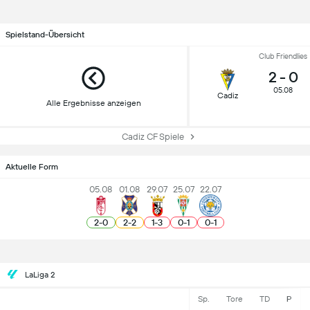
Spielstand-Übersicht
Club Friendlies
2
-
0
05.08
Cadiz
Alle Ergebnisse anzeigen
Cadiz CF Spiele
Aktuelle Form
05.08
01.08
29.07
25.07
22.07
2
-
0
2
-
2
1
-
3
0
-
1
0
-
1
LaLiga 2
Sp.
Tore
TD
P