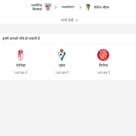
एथलेटिक
स्थानांतरण
कैडिज सीएफ
बिलबाओ
सभी देखें
इसमें आपकी रुचि हो सकती है
ग्रेनेडा
एबार
गिरोना
LaLiga 2
LaLiga 2
LaLiga 2