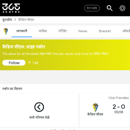
मेरा स्कोर
फुटबॉल
कैडिज सीएफ
जानकारी
माचिस
स्टैंडिंग
News
Bracket
आँकड़
कैडिज सीएफ: लाइव स्कोर
The place for all the latest लाइव स्कोर, fixtures, results and more for कैडिज सीएफ
Follow
1.4K
स्कोर का विवरण
Club Friendlies
2
-
0
05/08
कैडिज सीएफ
सभी परिणाम देखें