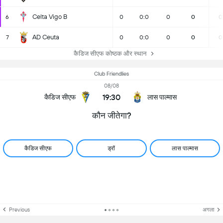
Celta Vigo B
6
0
0:0
0
0
0
AD Ceuta
7
0
0:0
0
0
0
कैडिज सीएफ कोष्ठक और स्थान
Club Friendlies
08/08
19:30
कैडिज सीएफ
लास पाल्मास
कौन जीतेगा?
कैडिज सीएफ
ड्रॉ
लास पाल्मास
Previous
अगला