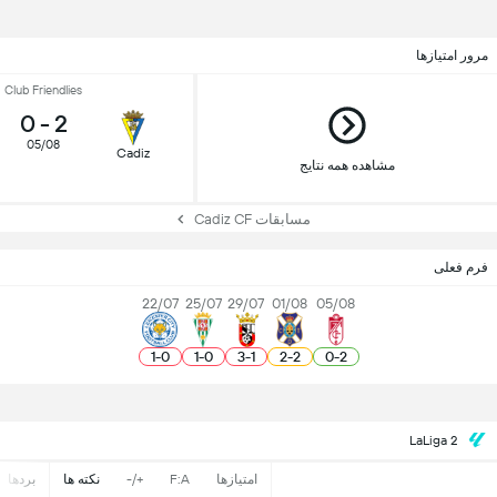
مرور امتیازها
Club Friendlies
0
-
2
05/08
Cadiz
مشاهده همه نتایج
مسابقات Cadiz CF
فرم فعلی
22/07
25/07
29/07
01/08
05/08
1
-
0
1
-
0
3
-
1
2
-
2
0
-
2
LaLiga 2
امتیازها
F:A
+/-
نکته ها
بردها