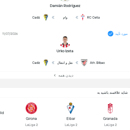
Damián Rodríguez
RC Celta
وام
Cadiz
مورد تأیید
11/07/2026
Urko Izeta
Ath. Bilbao
نقل و انتقال
Cadiz
دیدن همه
شاید علاقمند باشید به
lid
Girona
Eibar
Granada
LaLiga 2
LaLiga 2
LaLiga 2