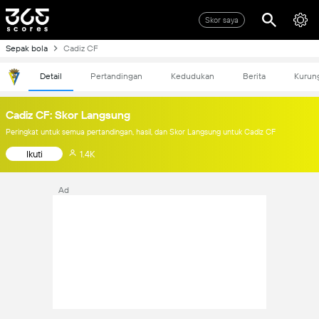
Skor saya
Sepak bola
Cadiz CF
Detail
Pertandingan
Kedudukan
Berita
Kurun
Cadiz CF: Skor Langsung
Peringkat untuk semua pertandingan, hasil, dan Skor Langsung untuk Cadiz CF
Ikuti
1.4K
Ad