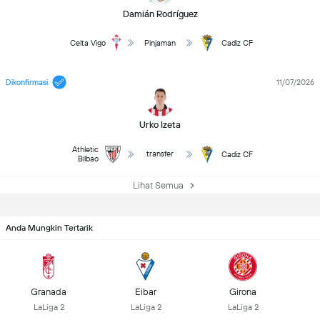
Damián Rodríguez
Celta Vigo
Pinjaman
Cadiz CF
Dikonfirmasi
11/07/2026
Urko Izeta
Athletic
transfer
Cadiz CF
Bilbao
Lihat Semua
Anda Mungkin Tertarik
Granada
Eibar
Girona
LaLiga 2
LaLiga 2
LaLiga 2