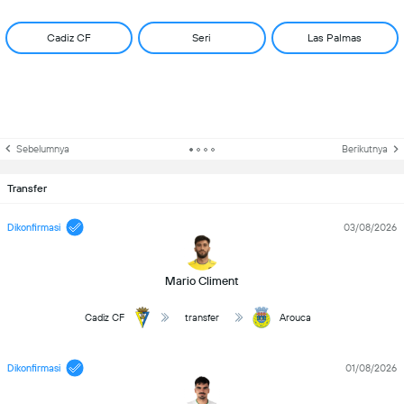
Cadiz CF
Seri
Las Palmas
Sebelumnya
Berikutnya
Transfer
Dikonfirmasi
03/08/2026
Mario Climent
Cadiz CF
transfer
Arouca
Dikonfirmasi
01/08/2026