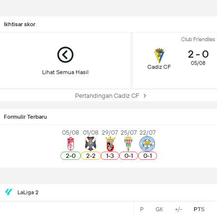
Ikhtisar skor
Club Friendlies
2
-
0
05/08
Cadiz CF
Lihat Semua Hasil
Pertandingan Cadiz CF
Formulir Terbaru
05/08
01/08
29/07
25/07
22/07
2
-
0
2
-
2
1
-
3
0
-
1
0
-
1
LaLiga 2
P
GK
+/-
PTS