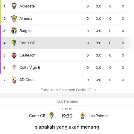
Albacete
1
0
0:0
0
0
Almeria
2
0
0:0
0
0
Burgos
3
0
0:0
0
0
Cadiz CF
4
0
0:0
0
0
Castellon
5
0
0:0
0
0
Celta Vigo B
6
0
0:0
0
0
AD Ceuta
7
0
0:0
0
0
Tabel dan Klasemen Cadiz CF
Club Friendlies
Hari ini
19:30
Cadiz CF
Las Palmas
siapakah yang akan menang