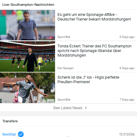
Live-Southampton-Nachrichten
Es geht um eine Spionage-Affäre -
Deutscher Trainer bekam Morddrohungen!
Sport Bild
5 Days ago
Tonda Eckert: Trainer des FC Southampton
spricht nach Spionage-Skandal über
Morddrohungen
Der Spiegel
5 Days ago
Schenk ist die „1“ los - Higls perfekte
Preußen-Premiere!
Sport Bild
7 Days ago
See Latest News
Transfers
Bestätigt
15.07.2026