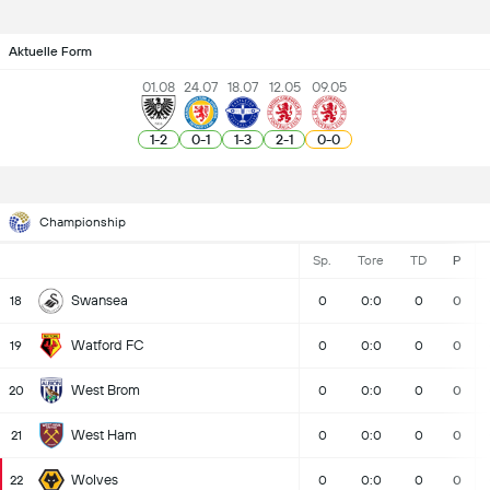
Aktuelle Form
01.08
24.07
18.07
12.05
09.05
1
-
2
0
-
1
1
-
3
2
-
1
0
-
0
Championship
Sp.
Tore
TD
P
Swansea
18
0
0:0
0
0
Watford FC
19
0
0:0
0
0
West Brom
20
0
0:0
0
0
West Ham
21
0
0:0
0
0
Wolves
22
0
0:0
0
0