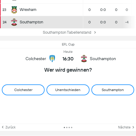
Wrexham
23
0
0:0
0
0
Southampton
24
0
0:0
0
-4
Southampton Tabellenstand
EFL Cup
Heute
16:30
Colchester
Southampton
Wer wird gewinnen?
Colchester
Unentschieden
Southampton
Zurück
Nächste