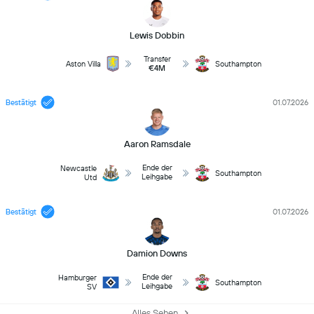
Lewis Dobbin
Transfer
Aston Villa
Southampton
€4M
Bestätigt
01.07.2026
Aaron Ramsdale
Ende der
Newcastle
Southampton
Leihgabe
Utd
Bestätigt
01.07.2026
Damion Downs
Ende der
Hamburger
Southampton
Leihgabe
SV
Alles Sehen