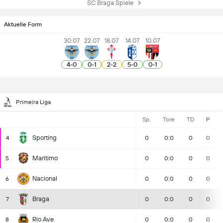
SC Braga Spiele
Aktuelle Form
30.07
22.07
18.07
14.07
10.07
4
-
0
0
-
1
2
-
2
5
-
0
0
-
1
Primeira Liga
Sp.
Tore
TD
P
Sporting
4
0
0:0
0
0
Maritimo
5
0
0:0
0
0
Nacional
6
0
0:0
0
0
Braga
7
0
0:0
0
0
Rio Ave
8
0
0:0
0
0