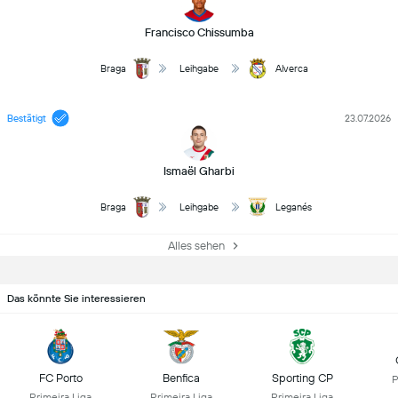
Francisco Chissumba
Braga
Leihgabe
Alverca
Bestätigt
23.07.2026
Ismaël Gharbi
Braga
Leihgabe
Leganés
Alles sehen
Das könnte Sie interessieren
FC Porto
Benfica
Sporting CP
P
Primeira Liga
Primeira Liga
Primeira Liga