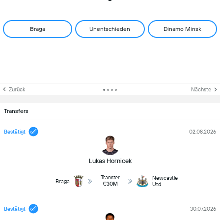
Braga
Unentschieden
Dinamo Minsk
Zurück
Nächste
Transfers
Bestätigt
02.08.2026
Lukas Hornicek
Transfer
Newcastle
Braga
€30M
Utd
Bestätigt
30.07.2026