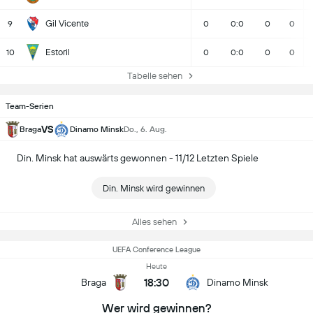
Gil Vicente
9
0
0:0
0
0
Estoril
10
0
0:0
0
0
Tabelle sehen
Team-Serien
VS
Braga
Dinamo Minsk
Do., 6. Aug.
Din. Minsk hat auswärts gewonnen - 11/12 Letzten Spiele
Din. Minsk wird gewinnen
Alles sehen
UEFA Conference League
Heute
18:30
Braga
Dinamo Minsk
Wer wird gewinnen?