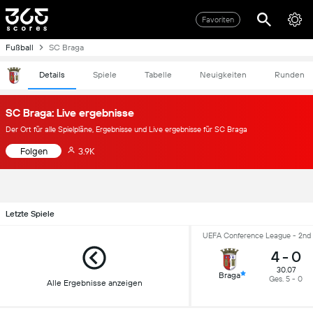
Favoriten
Fußball
SC Braga
Details
Spiele
Tabelle
Neuigkeiten
Runden
SC Braga: Live ergebnisse
Der Ort für alle Spielpläne, Ergebnisse und Live ergebnisse für SC Braga
Folgen
3.9K
Letzte Spiele
UEFA Conference League - 2nd 
4
-
0
30.07
Braga
Ges. 5 - 0
Alle Ergebnisse anzeigen