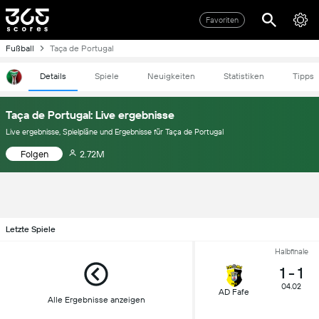
Favoriten
Fußball
Taça de Portugal
Details
Spiele
Neuigkeiten
Statistiken
Tipps
Taça de Portugal: Live ergebnisse
Live ergebnisse, Spielpläne und Ergebnisse für Taça de Portugal
Folgen
2.72M
Letzte Spiele
Halbfinale
1
-
1
04.02
AD Fafe
Alle Ergebnisse anzeigen