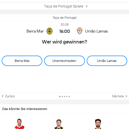
Taça de Portugal Spiele
Taça de Portugal
30.08
16:00
Beira Mar
União Lamas
Wer wird gewinnen?
Beira Mar
Unentschieden
União Lamas
Zurück
Nächste
Das könnte Sie interessieren