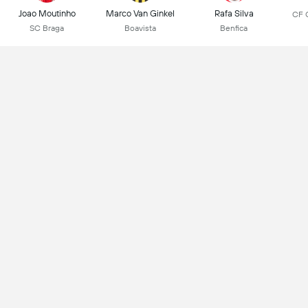
Joao Moutinho
Marco Van Ginkel
Rafa Silva
CF 
SC Braga
Boavista
Benfica