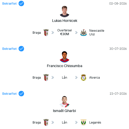
Bekræftet
02-08-2026
Lukas Hornicek
Overførsel
Newcastle
Braga
€30M
Utd
Bekræftet
30-07-2026
Francisco Chissumba
Braga
Lån
Alverca
Bekræftet
23-07-2026
Ismaël Gharbi
Braga
Lån
Leganés