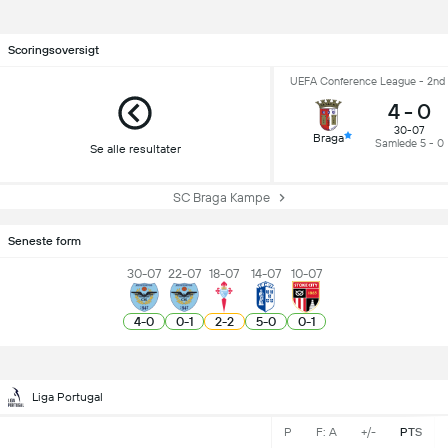
Scoringsoversigt
UEFA Conference League - 2nd 
4
-
0
30-07
Braga
Samlede 5 - 0
Se alle resultater
SC Braga Kampe
Seneste form
30-07
22-07
18-07
14-07
10-07
4
-
0
0
-
1
2
-
2
5
-
0
0
-
1
Liga Portugal
P
F: A
+/-
PTS