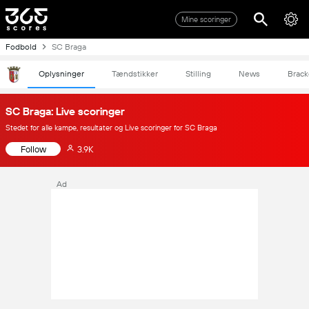
Mine scoringer
Fodbold
SC Braga
Oplysninger
Tændstikker
Stilling
News
Brack
SC Braga: Live scoringer
Stedet for alle kampe, resultater og Live scoringer for SC Braga
Follow
3.9K
Ad