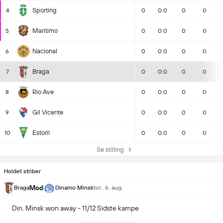
Sporting
4
0
0:0
0
0
Maritimo
5
0
0:0
0
0
Nacional
6
0
0:0
0
0
Braga
7
0
0:0
0
0
Rio Ave
8
0
0:0
0
0
Gil Vicente
9
0
0:0
0
0
Estoril
10
0
0:0
0
0
Se stilling
Holdet striber
Mod
Braga
Dinamo Minsk
tor., 6. aug.
Din. Minsk won away - 11/12 Sidste kampe