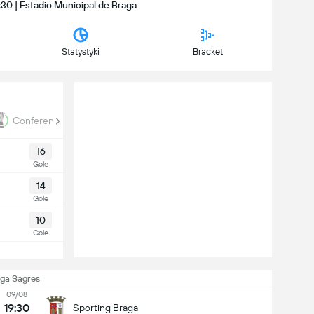
8:30 | Estadio Municipal de Braga
Statystyki
Bracket
Conference League
Taça de Portugal
League Cup
16
Gole
14
Gole
10
Gole
iga Sagres
09/08
19:30
Sporting Braga