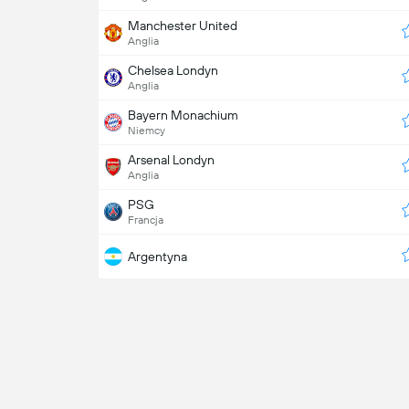
Manchester United
Anglia
Chelsea Londyn
Anglia
Bayern Monachium
Niemcy
Arsenal Londyn
Anglia
PSG
Francja
Argentyna