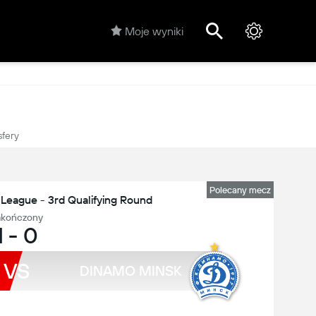
Moje wyniki
sfery
Polecany mecz
eague - 3rd Qualifying Round
akończony
1
-
0
VS
DINAMO MINSK