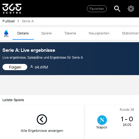
Favoriten
Fußball
Serie A
Details
Spiele
Tabelle
Neuigkeiten
Statistike
Serie A: Live ergebnisse
Live ergebnisse, Spielpläne und Ergebnisse für Serie A
Folgen
64.69M
Letzte Spiele
Runde 38
1
-
0
24.05
Napoli
Alle Ergebnisse anzeigen