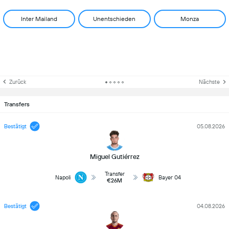
Inter Mailand
Unentschieden
Monza
Zurück
Nächste
Transfers
Bestätigt
05.08.2026
Miguel Gutiérrez
Transfer
Napoli
Bayer 04
€26M
Bestätigt
04.08.2026