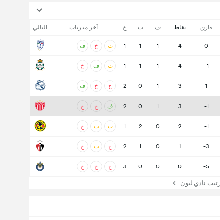
فارق
نقاط
ف
ت
خ
آخر مباريات
التالي
0
4
1
1
1
ت
خ
ف
-1
4
1
1
1
ت
ف
خ
1
3
1
0
2
خ
خ
ف
-1
3
1
0
2
ف
خ
خ
-1
2
0
2
1
ت
ت
خ
-3
1
0
1
2
خ
ت
خ
-5
0
0
0
3
خ
خ
خ
يب نادي ليون