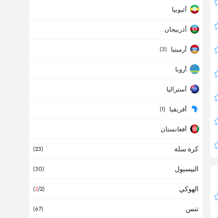
أثيوبيا
أذربيجان
أرمينيا
(3)
أروبا
أستراليا
أفريقيا
(1)
أفغانستان
كرة سلة
ألبانيا
(23)
البيسبول
ألمانيا
(30)
(14)
الهوكي
أمريكا
(
2
/2)
تنس
أنتيغوا وبربودا
(67)