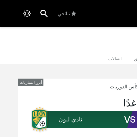
نتائجي
ق
انتقالات
أبرز المباريات
أس الدوريات
غدًا
VS
نادي ليون