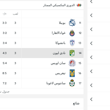
الدوري المكسيكي الممتاز
لعب
+/-
بويبلا
3:3
3
11
غوادالاهارا
3:2
3
12
باتشوكا
3:4
3
13
نادي ليون
4:3
3
14
سان لويس
5:4
3
15
تيغريس
8:5
3
16
سانتوس لاغونا
7:2
3
17
جدول ترت
شائع