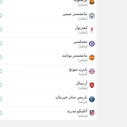
إسبانيا
مانشستر سيتي
إنجلترا
ليفربول
إنجلترا
تشيلسي
إنجلترا
مانشستر يونايتد
إنجلترا
بايرن ميونخ
ألمانيا
أرسنال
إنجلترا
باريس سان جيرمان
فرنسا
أتلتيكو مدريد
إسبانيا