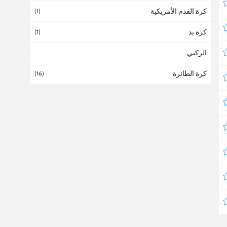
كرة القدم الأمريكية
أنجولا
(1)
كرة يد
أندورا
(1)
الركبي
أوروبا
(
1
/2)
كرة الطائرة
أوروغواي
(16)
(1)
أوزبكستان
(3)
أوغندا
أوقيانوسيا
أوكرانيا
(1)
أيرلندا
(8)
أيسلندا
(2)
إسبانيا