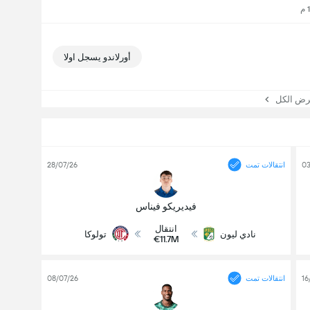
أورلاندو يسجل اولا
 الكل
03
انتقالات تمت
28/07/26
فيديريكو فيناس
انتقال
نادي ليون
تولوكا
€11.7M
16
انتقالات تمت
08/07/26