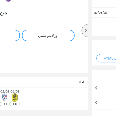
من 
29/08/26
أورلاندو سيتي
HT
اداء
02/08
06/08
0
-
1
1
-
0