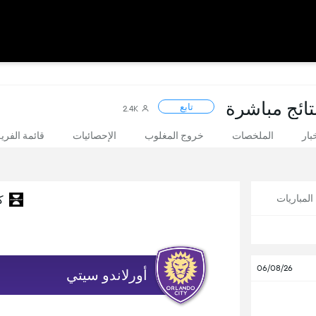
نتائج مباشرة
تابع
2.4K
بار
الملخصات
خروج المغلوب
الإحصائيات
قائمة الفري
لمباريات
ك
06/08/26
أورلاندو سيتي