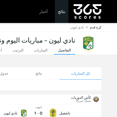
نتائج
أخبار
كرة قدم
نادي ليون
نادي ليون - مباريات اليوم و
التفاصيل
المباريات
الترتيب
أخ
كل المباريات
نتائج
جدول ا
كأس الدوريات
شمال امريكا
انتهت
1
-
0
ناشفيل
نادي ليون