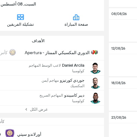
السبت, 08 أغسطس | 10:30 م | Inter.co Stadium
08/08/26
صفحة المباراة
تشكيلة الفريقين
الأهداف
12/08/26
الدوري المكسيكي الممتاز - Apertura
كأس 
Daniel Arcila
لاعب الوسط المهاجم
كولومبيا
جوردي كورتيزو
مهاجم أيمن
18/08/26
المكسيك
ديبر كامبيندو
المهاجم الصريح
كولومبيا
عرض الكل
23/08/26
كأس
0
أورلاندو سيتي