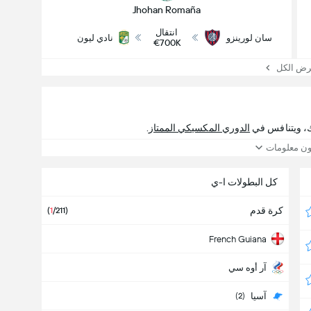
Jhohan Romaña
انتقال
سان لورينزو
نادي ليون
€700K
 الكل
، ويتنافس في
الدوري المكسيكي الممتاز
.
ون معلومات
كل البطولات ا-ي
كرة قدم
(
1
/211)
French Guiana
آر أوه سي
آسيا
(2)