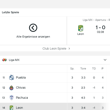
Letzte Spiele
Liga MX - Apertura - 
1
-
0
02.08
Leon
Alle Ergebnisse anzeigen
Club Leon Spiele
Liga MX
Sp.
Tore
TD
P
Puebla
11
3
3:3
0
4
Chivas
12
3
2:3
-1
4
Pachuca
13
3
4:3
1
3
Leon
14
3
3:4
-1
3