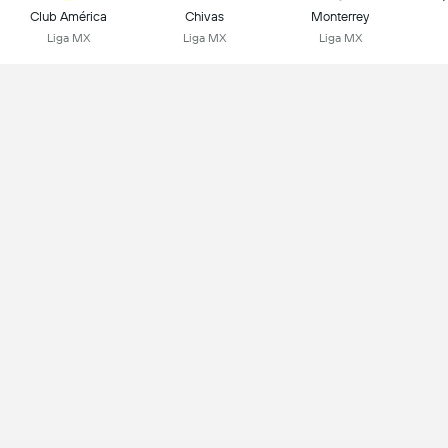
Club América
Chivas
Monterrey
Liga MX
Liga MX
Liga MX