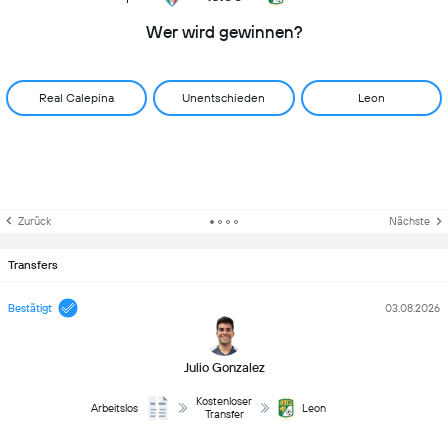
Wer wird gewinnen?
Real Calepina
Unentschieden
Leon
Zurück
Nächste
Transfers
Bestätigt
03.08.2026
Julio Gonzalez
Kostenloser
Arbeitslos
Leon
Transfer