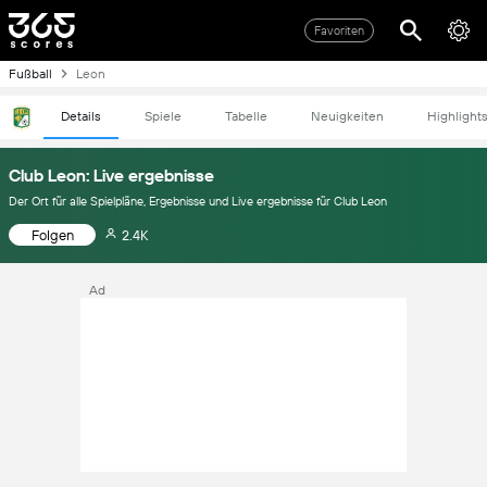
Favoriten
Fußball
Leon
Details
Spiele
Tabelle
Neuigkeiten
Highlight
Club Leon: Live ergebnisse
Der Ort für alle Spielpläne, Ergebnisse und Live ergebnisse für Club Leon
Folgen
2.4K
Ad