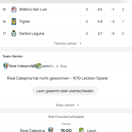
Atlético San Luis
15
3
4:5
-1
2
Tigres
16
3
5:8
-3
1
Santos Laguna
17
3
2:7
-5
0
Tabelle sehen
Team-Serien
VS
Real Calepina
Leon
Do., 6. Aug.
Real Calepina hat nicht gewonnen - 9/10 Letzten Spiele
Leon gewinnt oder unentschieden
Alles sehen
Klub-Freundschaftsspiele
Heute
15:00
Real Calepina
Leon