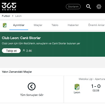
Skorlarım
Futbol
Leon
Ayrıntılar
Maçlar
Tablo
Haberler
Önemli Anlar
Club Leon: Canlı Skorlar
Club Leon için tüm fikstürlerin, sonuçların ve Canlı Skorlar bulunan yer
Takip et
2.4K
Yakın Zamandaki Maçlar
Meksika Ligi - Apertura
1
-
0
02.08
Leon
Tüm Sonuçları Gör