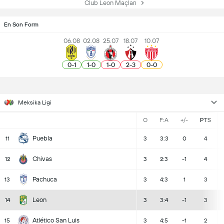
Club Leon Maçları
En Son Form
06.08
02.08
25.07
18.07
10.07
0
-
1
1
-
0
1
-
0
2
-
3
0
-
0
Meksika Ligi
O
F:A
+/-
PTS
Puebla
11
3
3:3
0
4
Chivas
12
3
2:3
-1
4
Pachuca
13
3
4:3
1
3
Leon
14
3
3:4
-1
3
Atlético San Luis
15
3
4:5
-1
2