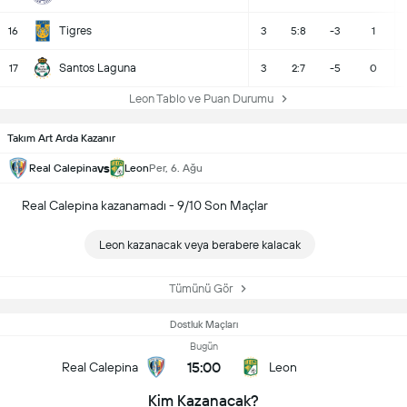
Tigres
16
3
5:8
-3
1
Santos Laguna
17
3
2:7
-5
0
Leon Tablo ve Puan Durumu
Takım Art Arda Kazanır
vs
Real Calepina
Leon
Per, 6. Ağu
Real Calepina kazanamadı - 9/10 Son Maçlar
Leon kazanacak veya berabere kalacak
Tümünü Gör
Dostluk Maçları
Bugün
15:00
Real Calepina
Leon
Kim Kazanacak?