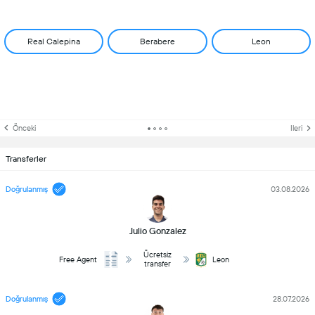
Real Calepina
Berabere
Leon
Önceki
Ileri
Transferler
Doğrulanmış
03.08.2026
Julio Gonzalez
Ücretsiz
Free Agent
Leon
transfer
Doğrulanmış
28.07.2026