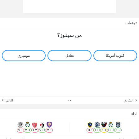
توقعات
من سيفوز؟
كلوب أمريكا
تعادل
مونتيري
السّابق
التالي
اداء
2
-
1
2
-
3
1
-
2
2
-
0
2
-
1
0
-
1
1
-
0
1
-
1
0
-
3
1
-
3