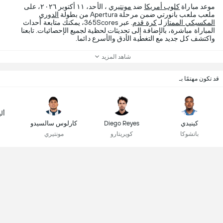
موعد مباراة
كلوب أمريكا
ضد
مونتيري
، الأحد، ١١ أكتوبر ٢٠٢٦، على
ملعب ملعب بانورتي ضمن مرحلة Apertura من بطولة
الدوري
المكسيكي الممتاز
لـ
كرة قدم
. عبر 365Scores، يمكنك متابعة أحداث
المباراة مباشرة، بالإضافة إلى تحديثات لحظية لجميع الإحصائيات. تابعنا
واكتشف كل جديد مع التغطية الأدق والأسرع دائما.
شاهد المزيد
قد تكون مهتمًا بـ
أل
كينيدي
Diego Reyes
كارلوس سالسيدو
باتشوكا
كويريتارو
مونتيري