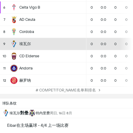
Celta Vigo B
6
0
0:0
0
0
AD Ceuta
7
0
0:0
0
0
Cordoba
8
0
0:0
0
0
埃瓦尔
9
0
0:0
0
0
CD Eldense
10
0
0:0
0
0
Andorra
11
0
0:0
0
0
赫罗纳
12
0
0:0
0
0
# COMPETITOR_NAME名单和排名
球队条纹
對壘
埃瓦尔
特内里费
周日, 16日 8月
Eibar在主场赢球 - 4/4 上一场比赛