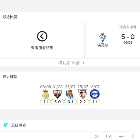
最近比赛
球会友谊赛
5
-
0
01/08
埃瓦尔
查看所有结果
埃瓦尔 比赛
最近阵型
08/08
01/08
29/07
25/07
18/07
1
-
1
5
-
0
0
-
1
2
-
2
1
-
1
乙级联赛
分
F:A
+/-
分