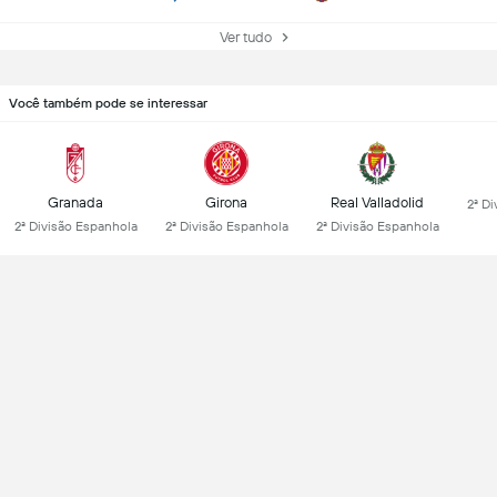
Ver tudo
Você também pode se interessar
Granada
Girona
Real Valladolid
2ª D
2ª Divisão Espanhola
2ª Divisão Espanhola
2ª Divisão Espanhola