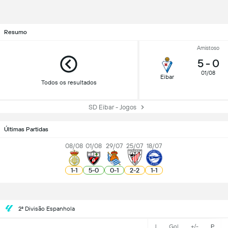
Resumo
Amistoso
5
-
0
01/08
Eibar
Todos os resultados
SD Eibar - Jogos
Últimas Partidas
08/08
01/08
29/07
25/07
18/07
1
-
1
5
-
0
0
-
1
2
-
2
1
-
1
2ª Divisão Espanhola
J
Gol
+/-
P