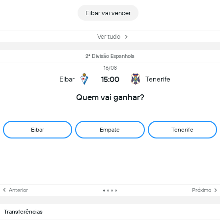
Eibar vai vencer
Ver tudo
2ª Divisão Espanhola
16/08
15:00
Eibar
Tenerife
Quem vai ganhar?
Eibar
Empate
Tenerife
Anterior
Próximo
Transferências