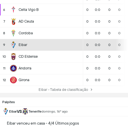
Celta Vigo B
6
0
0:0
0
0
AD Ceuta
7
0
0:0
0
0
Cordoba
8
0
0:0
0
0
Eibar
9
0
0:0
0
0
CD Eldense
10
0
0:0
0
0
Andorra
11
0
0:0
0
0
Girona
12
0
0:0
0
0
Eibar - Tabela de classificação
Palpites
VS
Eibar
Tenerife
domingo, 16º ago
Eibar venceu em casa - 4/4 Últimos jogos