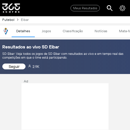
Meus Resultados
Futebol
Eibar
Detalhes
Jogos
Classificação
Notícias
Mata-
Resultados ao vivo SD Eibar
SD Eibar: Veja todos os jogos de SD Eibar com resultados ao vivo e em tempo real das
competições em que o time está participando.
Seguir
2.9K
Ad