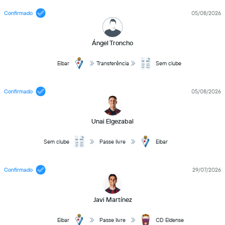
Confirmado
05/08/2026
Ángel Troncho
Eibar
Transferência
Sem clube
Confirmado
05/08/2026
Unai Elgezabal
Sem clube
Passe livre
Eibar
Confirmado
29/07/2026
Javi Martínez
Eibar
Passe livre
CD Eldense