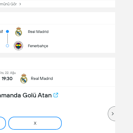
ünü Gör
4M
Real Madrid
Fenerbahçe
ts, 22. Ağu
19:30
Real Madrid
Zamanda Golü Atan
X