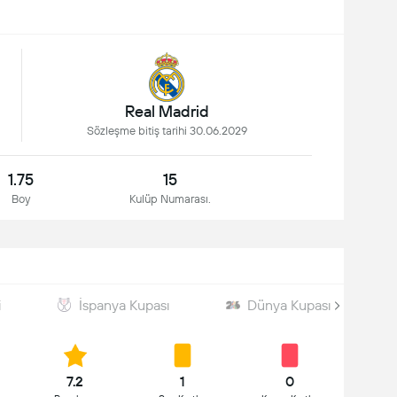
Real Madrid
Sözleşme bitiş tarihi 30.06.2029
1.75
15
Boy
Kulüp Numarası.
i
İspanya Kupası
Dünya Kupası
7.2
1
0