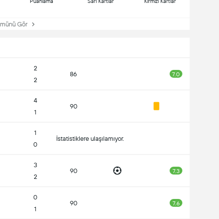
Puanlama
Sarı Kartlar
Kırmızı Kartlar
ünü Gör
2
86
7.0
2
4
90
1
1
İstatistiklere ulaşılamıyor.
0
3
90
7.3
2
0
90
7.6
1