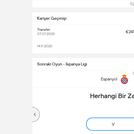
Tüm
Kariyer Geçmişi
Transfer
€2
07.07.2023
14.11.2020
Sonraki Oyun - İspanya Ligi
C
Espanyol
Herhangi Bir 
V