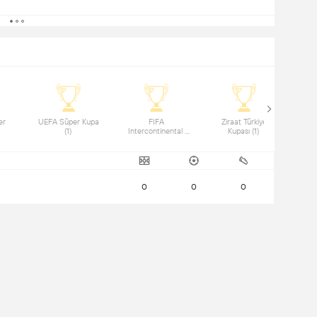
r 
 UEFA Süper Kupa 
 FIFA 
 Ziraat Türkiye 
(1) 
Intercontinental 
Kupası (1) 
Cup (1) 
0
0
0