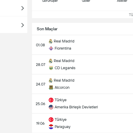
Görünüşler
Goller
Asistler
Tüm
Son Maçlar
Real Madrid
01.08
Fiorentina
Real Madrid
28.07
CD Leganés
Real Madrid
24.07
Alcorcon
Türkiye
25.06
Amerika Birleşik Devletleri
Türkiye
19.06
Paraguay