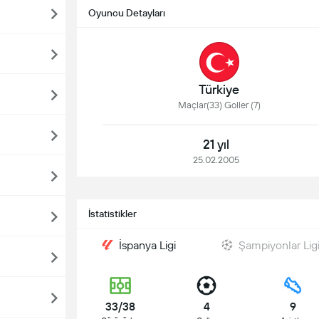
Oyuncu Detayları
Türkiye
Maçlar(33) Goller (7)
21 yıl
25.02.2005
İstatistikler
İspanya Ligi
Şampiyonlar Lig
33/38
4
9