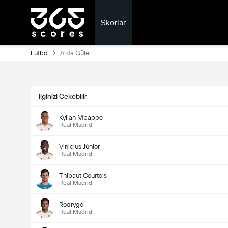
Skorlar
Futbol
Arda Güler
İlginizi Çekebilir
Kylian Mbappe
Real Madrid
Vinicius Júnior
Real Madrid
Thibaut Courtois
Real Madrid
Rodrygo
Real Madrid